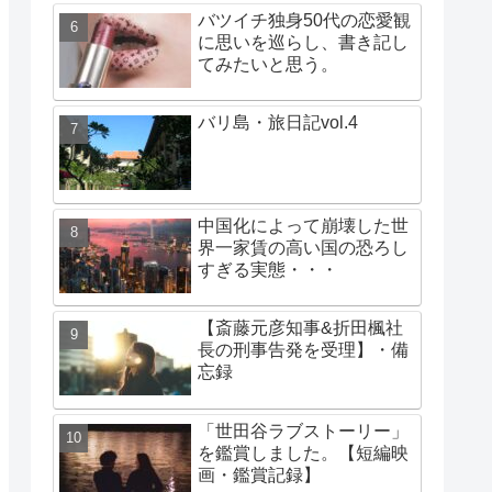
バツイチ独身50代の恋愛観
に思いを巡らし、書き記し
てみたいと思う。
バリ島・旅日記vol.4
中国化によって崩壊した世
界一家賃の高い国の恐ろし
すぎる実態・・・
【斎藤元彦知事&折田楓社
長の刑事告発を受理】・備
忘録
「世田谷ラブストーリー」
を鑑賞しました。【短編映
画・鑑賞記録】