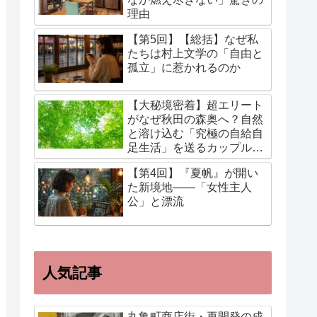
理由
【第5回】【総括】なぜ私
たちは村上文学の「自由と
孤立」に惹かれるのか
【大秘境密着】超エリート
がなぜ秋田の森奥へ？自然
と溶け込む「究極の自給自
足生活」を送るカップルに
迫る！
【第4回】『夏帆』が開い
た新境地——「女性主人
公」と漂流
人気記事
丸亀町商店街・再開発の成