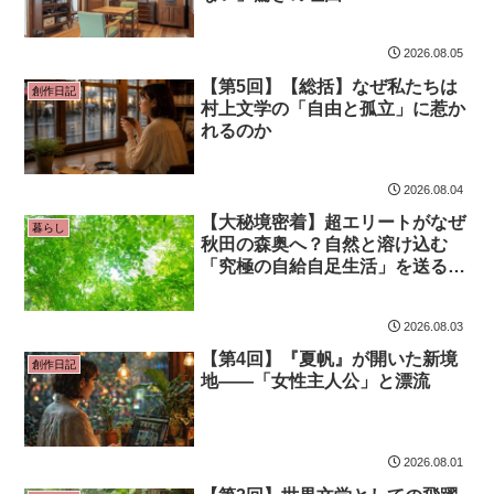
2026.08.05
【第5回】【総括】なぜ私たちは
創作日記
村上文学の「自由と孤立」に惹か
れるのか
2026.08.04
【大秘境密着】超エリートがなぜ
暮らし
秋田の森奥へ？自然と溶け込む
「究極の自給自足生活」を送るカ
ップルに迫る！
2026.08.03
【第4回】『夏帆』が開いた新境
創作日記
地——「女性主人公」と漂流
2026.08.01