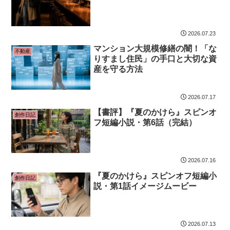
2026.07.23
マンション大規模修繕の闇！「な
不動産
りすまし住民」の手口と大切な資
産を守る方法
2026.07.17
【書評】『夏のかけら』スピンオ
創作日記
フ短編小説・第6話（完結）
2026.07.16
『夏のかけら』スピンオフ短編小
創作日記
説・第1話イメージムービー
2026.07.13