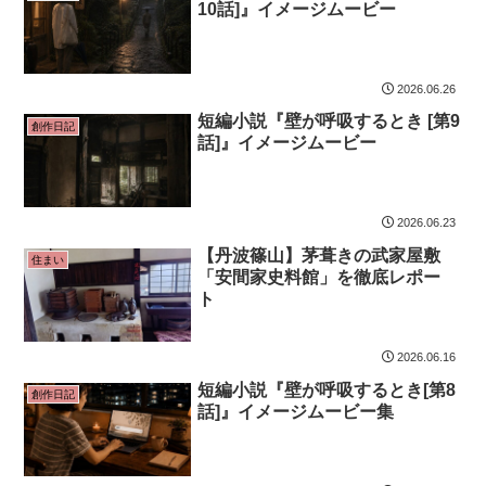
10話]』イメージムービー
2026.06.26
短編小説『壁が呼吸するとき [第9
創作日記
話]』イメージムービー
2026.06.23
【丹波篠山】茅葺きの武家屋敷
住まい
「安間家史料館」を徹底レポー
ト
2026.06.16
短編小説『壁が呼吸するとき[第8
創作日記
話]』イメージムービー集