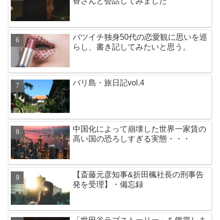
香さんと会話してみました
バツイチ独身50代の恋愛観に思いを巡
らし、書き記してみたいと思う。
バリ島・旅日記vol.4
中国化によって崩壊した世界一家賃の
高い国の恐ろしすぎる実態・・・
【斎藤元彦知事&折田楓社長の刑事告
発を受理】・備忘録