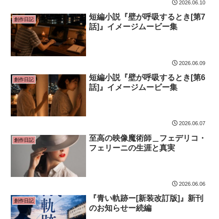
2026.06.10
短編小説『壁が呼吸するとき[第7
創作日記
話]』イメージムービー集
2026.06.09
短編小説『壁が呼吸するとき[第6
創作日記
話]』イメージムービー集
2026.06.07
至高の映像魔術師＿フェデリコ・
創作日記
フェリーニの生涯と真実
2026.06.06
『青い軌跡ー[新装改訂版]』新刊
創作日記
のお知らせー続編