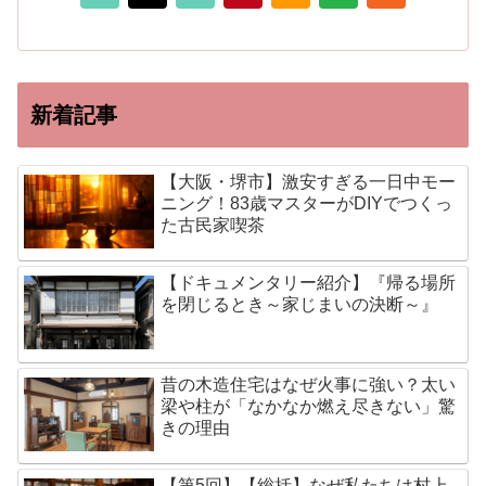
新着記事
【大阪・堺市】激安すぎる一日中モー
ニング！83歳マスターがDIYでつくっ
た古民家喫茶
【ドキュメンタリー紹介】『帰る場所
を閉じるとき～家じまいの決断～』
昔の木造住宅はなぜ火事に強い？太い
梁や柱が「なかなか燃え尽きない」驚
きの理由
【第5回】【総括】なぜ私たちは村上