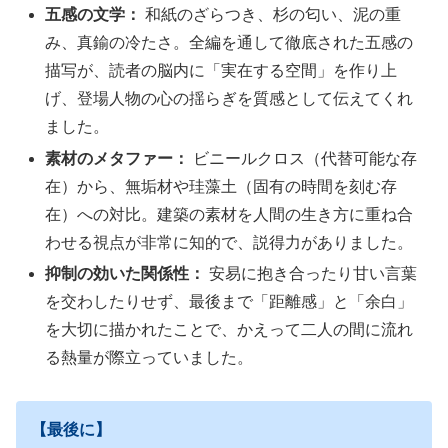
五感の文学：
和紙のざらつき、杉の匂い、泥の重
み、真鍮の冷たさ。全編を通して徹底された五感の
描写が、読者の脳内に「実在する空間」を作り上
げ、登場人物の心の揺らぎを質感として伝えてくれ
ました。
素材のメタファー：
ビニールクロス（代替可能な存
在）から、無垢材や珪藻土（固有の時間を刻む存
在）への対比。建築の素材を人間の生き方に重ね合
わせる視点が非常に知的で、説得力がありました。
抑制の効いた関係性：
安易に抱き合ったり甘い言葉
を交わしたりせず、最後まで「距離感」と「余白」
を大切に描かれたことで、かえって二人の間に流れ
る熱量が際立っていました。
【最後に】