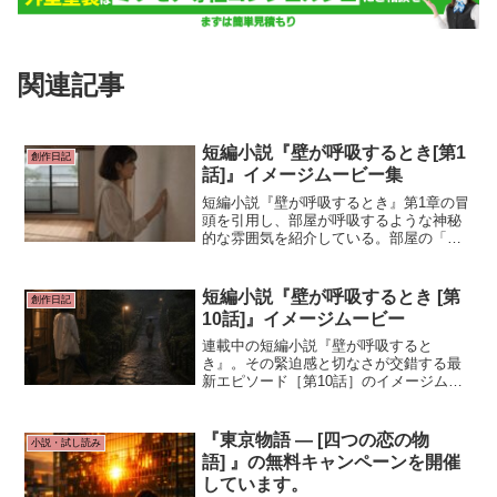
関連記事
短編小説『壁が呼吸するとき[第1
創作日記
話]』イメージムービー集
短編小説『壁が呼吸するとき』第1章の冒
頭を引用し、部屋が呼吸するような神秘
的な雰囲気を紹介している。部屋の「呼
吸」を通じた孤独の癒しと再生。キャラ
クターの内面的な佇まいや、風景・質感
の繊細な描写。
短編小説『壁が呼吸するとき [第
創作日記
10話]』イメージムービー
連載中の短編小説『壁が呼吸すると
き』。その緊迫感と切なさが交錯する最
新エピソード［第10話］のイメージムー
ビーが完成しました。今回は、作中の重
要なシーンを切り取った美しい映像とと
もに、物語の世界観をご紹介します。
『東京物語 ― [四つの恋の物
小説・試し読み
語] 』の無料キャンペーンを開催
しています。