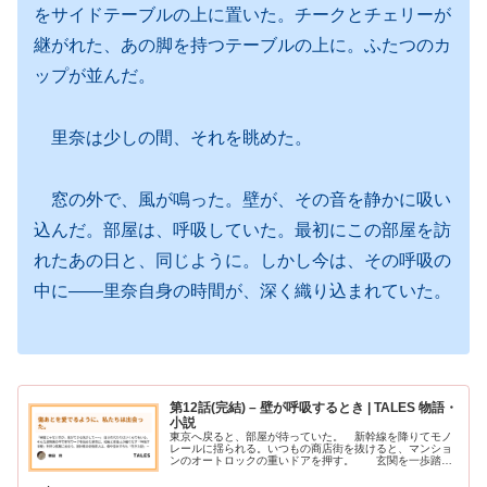
をサイドテーブルの上に置いた。チークとチェリーが
継がれた、あの脚を持つテーブルの上に。ふたつのカ
ップが並んだ。
里奈は少しの間、それを眺めた。
窓の外で、風が鳴った。壁が、その音を静かに吸い
込んだ。部屋は、呼吸していた。最初にこの部屋を訪
れたあの日と、同じように。しかし今は、その呼吸の
中に——里奈自身の時間が、深く織り込まれていた。
第12話(完結) – 壁が呼吸するとき | TALES 物語・
小説
東京へ戻ると、部屋が待っていた。 新幹線を降りてモノ
レールに揺られる。いつもの商店街を抜けると、マンショ
ンのオートロックの重いドアを押す。 玄関を一歩踏み
入れた瞬間、和紙と木チップが混ざり合った空気が、里奈
を包んだ。 懐かしかった。しかし…