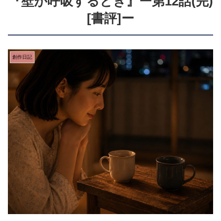
『壁が呼吸するとき』ー第12話(完)
[書評]ー
創作日記