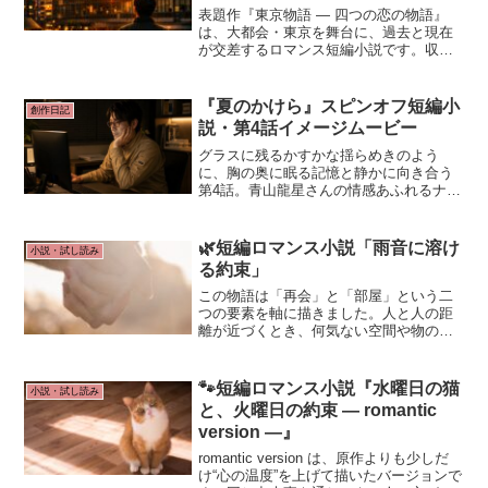
表題作『東京物語 ― 四つの恋の物語』
は、大都会・東京を舞台に、過去と現在
が交差するロマンス短編小説です。収録
作は、・東京物語・東京物語・Ⅱ・バレ
ンタインデーの夜空・再会の四編です。
新装版の第2弾として、記憶を旅する短編
『夏のかけら』スピンオフ短編小
創作日記
集です。
説・第4話イメージムービー
グラスに残るかすかな揺らめきのよう
に、胸の奥に眠る記憶と静かに向き合う
第4話。青山龍星さんの情感あふれるナレ
ーションと美しい映像で、ぜひ作品の世
界観に深く浸ってみてください。物語も
いよいよ終盤へ。二人の関係とリフォー
🌿短編ロマンス小説「雨音に溶け
小説・試し読み
ムの行方に、引き続きご注目ください！
る約束」
この物語は「再会」と「部屋」という二
つの要素を軸に描きました。人と人の距
離が近づくとき、何気ない空間や物の存
在が大切な意味を持ちます。湊のワンル
ームは、ただの生活の場ではなく、彼の
心そのものを映す空間。そこに澪が訪れ
🐾短編ロマンス小説『水曜日の猫
小説・試し読み
ることは、彼の想いが誰かと共有される
と、火曜日の約束 ― romantic
瞬間を象徴しています。
version ―』
romantic version は、原作よりも少しだ
け“心の温度”を上げて描いたバージョンで