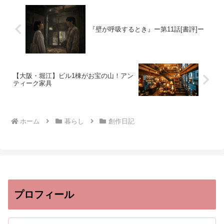
『壁が呼吸するとき』ー第11話[書評]ー
【大阪・堀江】ビル1棟がお宝の山！アン
ティーク家具
ホーム
暮らし
創作日記
プロフィール