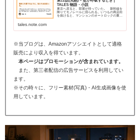
第12話(完結) – 壁が呼吸するとき |
TALES 物語・小説
東京へ戻ると、部屋が待っていた。 新幹線を
降りてモノレールに揺られる。いつもの商店街
を抜けると、マンションのオートロックの重い
ドアを押す。 玄関を一歩踏み入れた瞬間、
和紙と木チップが混ざり合った空気が、里奈を
tales.note.com
包んだ。 懐かしかった。しかし…
※当ブログは、Amazonアソシエイトとして適格
販売により収入を得ています。
本ページはプロモーションが含まれています。
また、第三者配信の広告サービスを利用してい
ます。
※その時々に、フリー素材(写真)・AI生成画像を使
用しています。