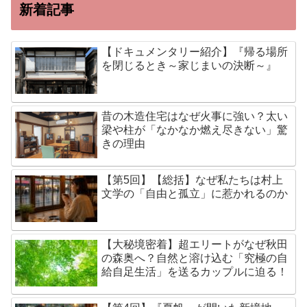
新着記事
【ドキュメンタリー紹介】『帰る場所
を閉じるとき～家じまいの決断～』
昔の木造住宅はなぜ火事に強い？太い
梁や柱が「なかなか燃え尽きない」驚
きの理由
【第5回】【総括】なぜ私たちは村上
文学の「自由と孤立」に惹かれるのか
【大秘境密着】超エリートがなぜ秋田
の森奥へ？自然と溶け込む「究極の自
給自足生活」を送るカップルに迫る！