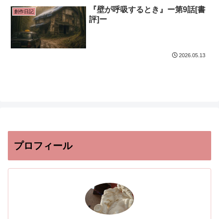
『壁が呼吸するとき』ー第9話[書
創作日記
評]ー
2026.05.13
プロフィール