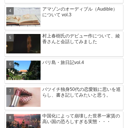
アマゾンのオーディブル（Audible）
について vol.3
村上春樹氏のデビュー作について、綾
香さんと会話してみました
バリ島・旅日記vol.4
バツイチ独身50代の恋愛観に思いを巡
らし、書き記してみたいと思う。
中国化によって崩壊した世界一家賃の
高い国の恐ろしすぎる実態・・・