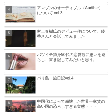
アマゾンのオーディブル（Audible）
について vol.3
村上春樹氏のデビュー作について、綾
香さんと会話してみました
バツイチ独身50代の恋愛観に思いを巡
らし、書き記してみたいと思う。
バリ島・旅日記vol.4
中国化によって崩壊した世界一家賃の
高い国の恐ろしすぎる実態・・・