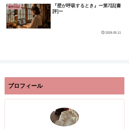
『壁が呼吸するとき』ー第7話[書
創作日記
評]ー
2026.05.11
プロフィール