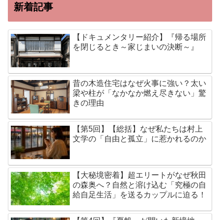
新着記事
【ドキュメンタリー紹介】『帰る場所
を閉じるとき～家じまいの決断～』
昔の木造住宅はなぜ火事に強い？太い
梁や柱が「なかなか燃え尽きない」驚
きの理由
【第5回】【総括】なぜ私たちは村上
文学の「自由と孤立」に惹かれるのか
【大秘境密着】超エリートがなぜ秋田
の森奥へ？自然と溶け込む「究極の自
給自足生活」を送るカップルに迫る！