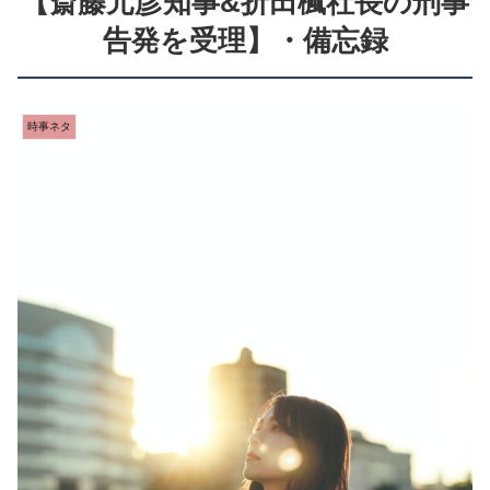
【斎藤元彦知事&折田楓社長の刑事
告発を受理】・備忘録
時事ネタ