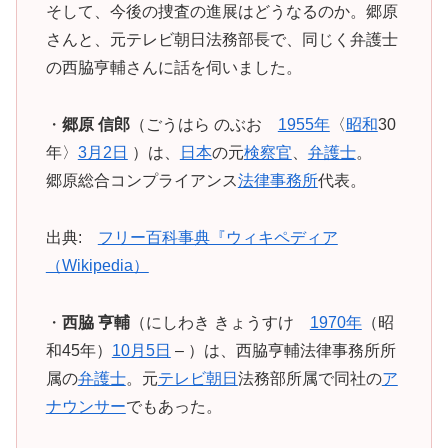
そして、今後の捜査の進展はどうなるのか。郷原
さんと、元テレビ朝日法務部長で、同じく弁護士
の西脇亨輔さんに話を伺いました。
・
郷原 信郎
（ごうはら のぶお
1955年
〈
昭和
30
年〉
3月2日
）は、
日本
の元
検察官
、
弁護士
。
郷原総合コンプライアンス
法律事務所
代表。
出典:
フリー百科事典『ウィキペディア
（Wikipedia）
・
西脇 亨輔
（にしわき きょうすけ
1970年
（昭
和45年）
10月5日
– ）は、西脇亨輔法律事務所所
属の
弁護士
。元
テレビ朝日
法務部所属で同社の
ア
ナウンサー
でもあった。