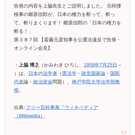
告発の内容を上脇先生とご説明しました。 元特捜
検事の郷原信郎が、日本の権力を斬って、斬っ
て、斬りまくります！ 郷原信郎の「日本の権力を
斬る！」
第３８７回 【斎藤元彦知事を公選法違反で告発・
オンライン会見】
・
上脇 博之
（かみわき ひろし、
1958年
7月25日
–
）は、
日本
の
法学者
（
憲法学
・
政党
国家論
・
国民
代表
論・
政治資金
問題）。
神戸学院大学
法学部
教
授
。
出典:
フリー百科事典『ウィキペディア
（Wikipedia）