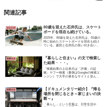
関連記事
80歳を迎えた石井氏は、スケート
トレンド
ボードを現在も続けている。
2025年、80歳を迎えた石井氏は、55歳の
時に始めたスケートボードを現在も続け
ている。森田と石井氏の長い付き合いの
中でも、森田曰く今回の撮影が「石井さ
んとスケートするのは初めて」だそう。
ということで、石井"EC"志津男氏のライ
『暮らしと住まい』の文で検索し
時事ネタ
ディング映像を公開致します！！
た結果・・・。
「検索結果の上位表示は「評価」の証
拠」ヤフー検索（裏側はGoogleの検索エ
ンジン）で大手の著名なサイトと並んで
トップページに表示されるというのは、
検索アルゴリズムが「そのワードに関連
する有益な情報源」と認識している証拠
【ドキュメンタリー紹介】『帰る
時事ネタ
です。
場所を閉じるとき～家じまいの決
断～』
「暮らし」という言葉は、日常生活や