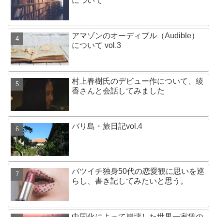
について
アマゾンのオーディブル（Audible）
について vol.3
村上春樹氏のデビュー作について、綾
香さんと会話してみました
バリ島・旅日記vol.4
バツイチ独身50代の恋愛観に思いを巡
らし、書き記してみたいと思う。
中国化によって崩壊した世界一家賃の