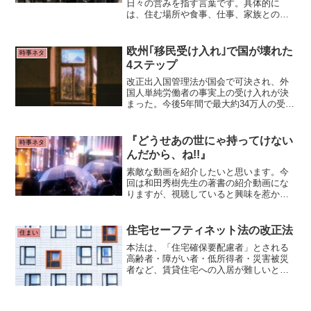
日々の営みを指す言葉です。具体的に
は、住む場所や食事、仕事、家族との時
間など、人が日々の生活を送るために行
うすべてのことを含みます。日本語で
「暮らし」という言葉を使うときは、単
欧州｢移民受け入れ｣で国が壊れた
時事ネタ
なる物質的な側面だけでなく、心...
4ステップ
改正出入国管理法が国会で可決され、外
国人単純労働者の事実上の受け入れが決
まった。今後5年間で最大約34万人の受け
入れを見込んでいる。2025年までに50万
人超を受け入れるという話もある。「国
のかたち」を変えてしまいかねない重要
『どうせあの世にゃ持ってけない
時事ネタ
法案であったにもかかわらず、審議は拙
んだから、ね!!』
速だった。
素敵な動画を紹介したいと思います。今
回は和田秀樹先生の著書の紹介動画にな
りますが、視聴していると興味を惹かれ
て、つい読みたくなるのが不思議です
ね。『どうせあの世にゃ持ってけないん
だから』の書籍に関連付けて、虚構のよ
住宅セーフティネット法の改正法
住まい
うに架空のアラフィフ世代の女性との対
本法は、「住宅確保要配慮者」とされる
談形式。
高齢者・障がい者・低所得者・災害被災
者など、賃貸住宅への入居が難しいとさ
れる人たちに対して、安心できる賃貸住
宅の供給を促進することを目的とする法
律です。