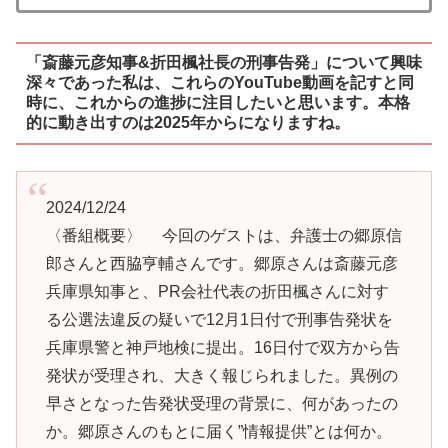
「斎藤元彦知事&折田楓社長の刑事告発」について興味
深々であった私は、これらのYouTube動画を記すと同
時に、これからの進捗に注目したいと思います。本格
的に動き出すのは2025年からになりますね。
2024/12/24
〈番組概要〉 今回のゲストは、弁護士の郷原信
郎さんと西脇亨輔さんです。郷原さんは斎藤元彦
兵庫県知事と、PR会社代表の折田楓さんに対す
る公選法違反の疑いで12月1日付で刑事告発状を
兵庫県警と神戸地検に提出。16日付で双方から告
発状が受理され、大きく報じられました。異例の
早さとなった告発状受理の背景に、何があったの
か。郷原さんのもとに届く”情報提供”とは何か。