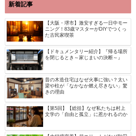
新着記事
【大阪・堺市】激安すぎる一日中モー
ニング！83歳マスターがDIYでつくっ
た古民家喫茶
【ドキュメンタリー紹介】『帰る場所
を閉じるとき～家じまいの決断～』
昔の木造住宅はなぜ火事に強い？太い
梁や柱が「なかなか燃え尽きない」驚
きの理由
【第5回】【総括】なぜ私たちは村上
文学の「自由と孤立」に惹かれるのか