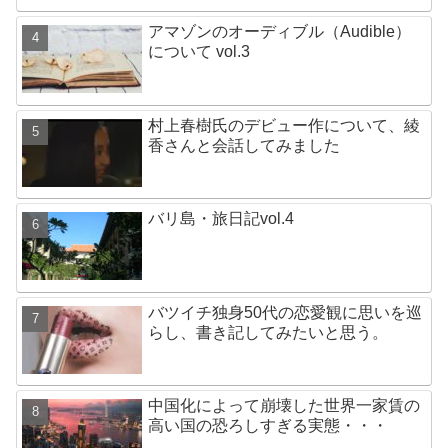
アマゾンのオーディブル（Audible）
について vol.3
村上春樹氏のデビュー作について、綾
香さんと会話してみました
バリ島・旅日記vol.4
バツイチ独身50代の恋愛観に思いを巡
らし、書き記してみたいと思う。
中国化によって崩壊した世界一家賃の
高い国の恐ろしすぎる実態・・・