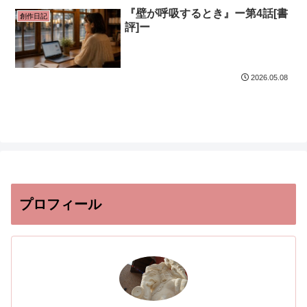
『壁が呼吸するとき』ー第4話[書
創作日記
評]ー
2026.05.08
プロフィール