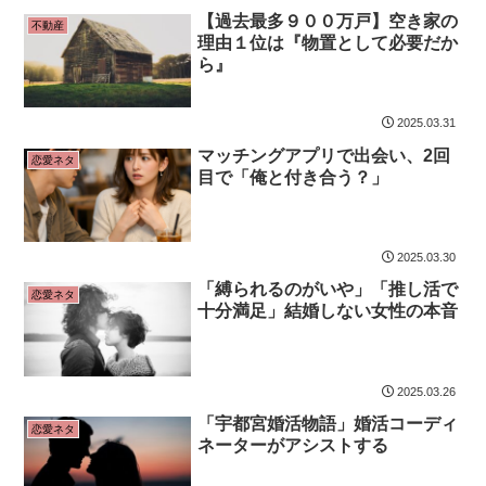
【過去最多９００万戸】空き家の
不動産
理由１位は『物置として必要だか
ら』
2025.03.31
マッチングアプリで出会い、2回
恋愛ネタ
目で「俺と付き合う？」
2025.03.30
「縛られるのがいや」「推し活で
恋愛ネタ
十分満足」結婚しない女性の本音
2025.03.26
「宇都宮婚活物語」婚活コーディ
恋愛ネタ
ネーターがアシストする