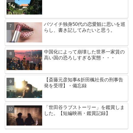
バツイチ独身50代の恋愛観に思いを巡
らし、書き記してみたいと思う。
中国化によって崩壊した世界一家賃の
高い国の恐ろしすぎる実態・・・
【斎藤元彦知事&折田楓社長の刑事告
発を受理】・備忘録
「世田谷ラブストーリー」を鑑賞しま
した。【短編映画・鑑賞記録】