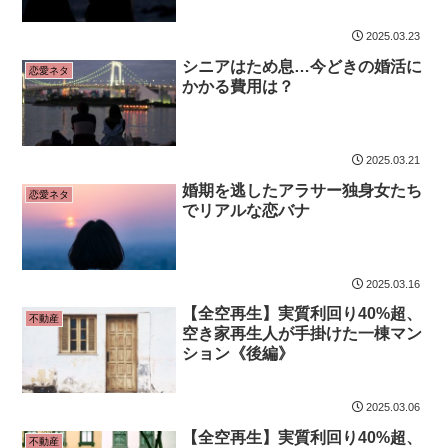
2025.03.23
シニアはため息…今どきの婚活に
恋愛ネタ
かかる費用は？
2025.03.21
婚期を逃したアラサー独身女たち
恋愛ネタ
でリアルな恋バナ
2025.03.16
【全空再生】実質利回り40%超、
不動産
空き家再生人が手掛けた一棟マン
ション《後編》
2025.03.06
【全空再生】実質利回り40%超、
不動産