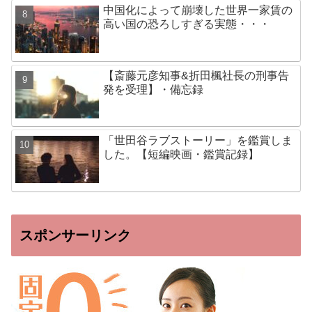
中国化によって崩壊した世界一家賃の
高い国の恐ろしすぎる実態・・・
【斎藤元彦知事&折田楓社長の刑事告
発を受理】・備忘録
「世田谷ラブストーリー」を鑑賞しま
した。【短編映画・鑑賞記録】
スポンサーリンク