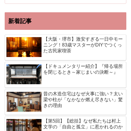
新着記事
【大阪・堺市】激安すぎる一日中モー
ニング！83歳マスターがDIYでつくっ
た古民家喫茶
【ドキュメンタリー紹介】『帰る場所
を閉じるとき～家じまいの決断～』
昔の木造住宅はなぜ火事に強い？太い
梁や柱が「なかなか燃え尽きない」驚
きの理由
【第5回】【総括】なぜ私たちは村上
文学の「自由と孤立」に惹かれるのか