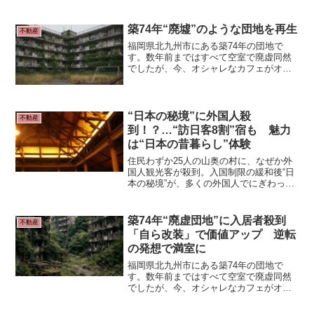
しか「幻のケーキ」と呼ばれるようにな
った。夫妻が始めたこの古民家カフェ
は、なぜ人気店になったのか。
築74年“廃墟”のような団地を再生
不動産
福岡県北九州市にある築74年の団地で
す。数年前まではすべて空室で廃虚同然
でしたが、今、オシャレなカフェがオー
プンするなど満室となる人気物件となっ
ています。 ■人気名所から5分“廃虚団地”
福岡県北九州市「門司港」。明治時代
に開港、世界からの玄関口として栄え、
“日本の秘境”に外国人殺
不動産
異国情緒あふれる建物が並ぶ、九州屈指
到！？…“訪日客8割”宿も 魅力
の観光名所。
は“日本の昔暮らし”体験
住民わずか25人の山奥の村に、なぜか外
国人観光客が殺到。入国制限の緩和後“日
本の秘境”が、多くの外国人でにぎわって
います。 なんと客の8割が外国人観光客
という人気宿もありました。秘境だから
こそ、都会では味わえない「特別な日本
築74年“廃虚団地”に入居者殺到
不動産
体験」とは？
「自ら改装」で価値アップ 逆転
の発想で満室に
福岡県北九州市にある築74年の団地で
す。数年前まではすべて空室で廃虚同然
でしたが、今、オシャレなカフェがオー
プンするなど満室となる人気物件となっ
ています。 ■人気名所から5分“廃虚団地”