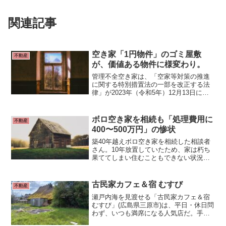
関連記事
空き家「1円物件」のゴミ屋敷
不動産
が、価値ある物件に様変わり。
管理不全空き家は、「空家等対策の推進
に関する特別措置法の一部を改正する法
律」が2023年（令和5年）12月13日に施
行されたことで、新設された空き家の区
分になります。
ボロ空き家を相続も「処理費用に
不動産
400〜500万円」の惨状
築40年越えボロ空き家を相続した相談者
さん。10年放置していたため、家は朽ち
果ててしまい住むこともできない状況
に。屋内にはたくさんの残置物もあり、
処理費用には400万円以上かかる見込み。
どう処理するのが正解なのか？地方の空
古民家カフェ＆宿 むすび
不動産
き家問題に迫ります。
瀬戸内海を見渡せる「古民家カフェ＆宿
むすび」(広島県三原市)は、平日・休日問
わず、いつも満席になる人気店だ。手作
りのバスクチーズケーキは即完売。いつ