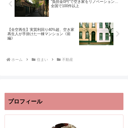
“負担金0円”で空き家をリノベーション…
全国で100件以上
【全空再生】実質利回り40%超、空き家
再生人が手掛けた一棟マンション《前
編》
ホーム
住まい
不動産
プロフィール