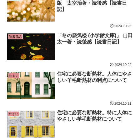
版 太宰治著・読後感【読書日
記】
2024.10.23
「冬の蜃気楼 (小学館文庫)」 山田
読書日記
太一著・読後感【読書日記】
2024.10.22
住宅に必要な断熱材。人体にやさ
住まい
しい羊毛断熱材の利点について
2024.10.21
住宅に必要な断熱材。特に人体に
住まい
やさしい羊毛断熱材について