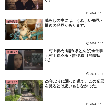
2024.10.16
暮らしの中には、うれしい発見・
創作日記
驚きの発見があります。
2024.10.15
「村上春樹 翻訳(ほとんど)全仕事
読書日記
」村上春樹著・読後感 【読書日
記】
2024.10.14
25年ぶりに通った道で、この光景
創作日記
を見るとは思いもしなかった。
2024.10.13