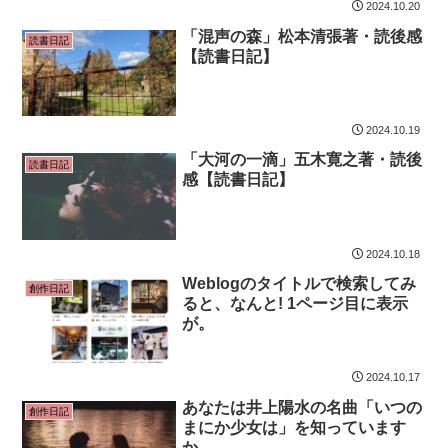
2024.10.20
「混声の森」松本清張著・読後感
読書日記
【読書日記】
2024.10.19
「大河の一滴」五木寛之著・読後
読書日記
感【読書日記】
2024.10.18
Weblogのタイトルで検索してみ
創作日記
ると、なんと! 1ページ目に表示
が。
2024.10.17
あなたは井上陽水の名曲「いつの
創作日記
まにか少女は」を知っています
か。