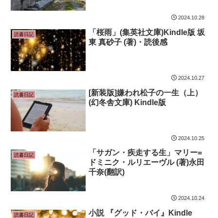
2024.10.28
「桜雨」(集英社文庫)Kindle版 坂
読書日記
東 真砂子 (著)・読後感
2024.10.27
[新装版]嫌われ松子の一生（上）
読書日記
(幻冬舎文庫) Kindle版
2024.10.25
「サガン・疾走する生」マリー=
読書日記
ドミニク・ルリエーヴル (著)永田
千奈(翻訳)
2024.10.24
小説 『グッド・バイ』Kindle
読書日記