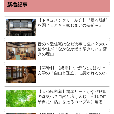
新着記事
【ドキュメンタリー紹介】『帰る場所
を閉じるとき～家じまいの決断～』
昔の木造住宅はなぜ火事に強い？太い
梁や柱が「なかなか燃え尽きない」驚
きの理由
【第5回】【総括】なぜ私たちは村上
文学の「自由と孤立」に惹かれるのか
【大秘境密着】超エリートがなぜ秋田
の森奥へ？自然と溶け込む「究極の自
給自足生活」を送るカップルに迫る！