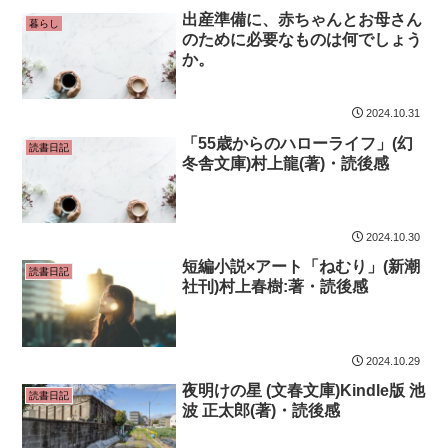
出産準備に、赤ちゃんとお母さん
暮らし
のために必要なものは何でしょう
か。
2024.10.31
「55歳からのハローライフ」(幻
読書日記
冬舎文庫)村上龍(著)・読後感
2024.10.30
短編小説×アート「ねむり」(新潮
読書日記
社刊)村上春樹:著・読後感
2024.10.29
夜明けの星 (文春文庫)Kindle版 池
読書日記
波 正太郎(著)・読後感