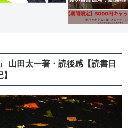
)」 山田太一著・読後感【読書日
記】