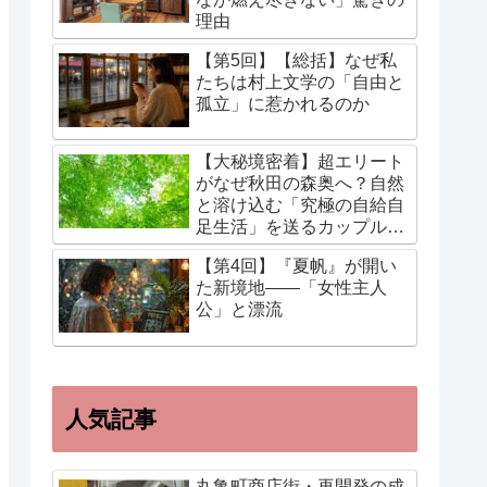
理由
【第5回】【総括】なぜ私
たちは村上文学の「自由と
孤立」に惹かれるのか
【大秘境密着】超エリート
がなぜ秋田の森奥へ？自然
と溶け込む「究極の自給自
足生活」を送るカップルに
迫る！
【第4回】『夏帆』が開い
た新境地——「女性主人
公」と漂流
人気記事
丸亀町商店街・再開発の成