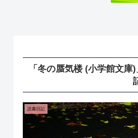
「冬の蜃気楼 (小学館文庫
読書日記