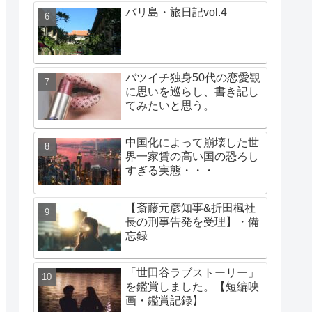
バリ島・旅日記vol.4
バツイチ独身50代の恋愛観
に思いを巡らし、書き記し
てみたいと思う。
中国化によって崩壊した世
界一家賃の高い国の恐ろし
すぎる実態・・・
【斎藤元彦知事&折田楓社
長の刑事告発を受理】・備
忘録
「世田谷ラブストーリー」
を鑑賞しました。【短編映
画・鑑賞記録】