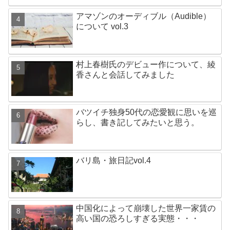
アマゾンのオーディブル（Audible）
について vol.3
村上春樹氏のデビュー作について、綾
香さんと会話してみました
バツイチ独身50代の恋愛観に思いを巡
らし、書き記してみたいと思う。
バリ島・旅日記vol.4
中国化によって崩壊した世界一家賃の
高い国の恐ろしすぎる実態・・・