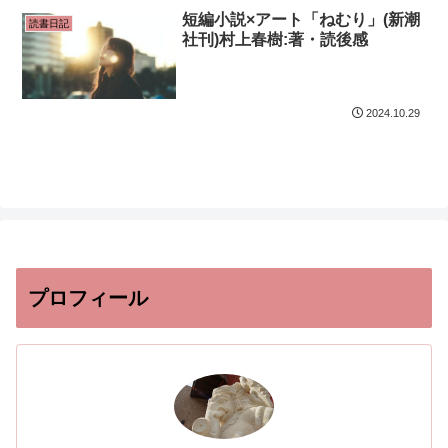
短編小説×アート「ねむり」(新潮
読書日記
社刊)村上春樹:著・読後感
2024.10.29
プロフィール