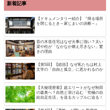
新着記事
【ドキュメンタリー紹介】『帰る場所
を閉じるとき～家じまいの決断～』
昔の木造住宅はなぜ火事に強い？太い
梁や柱が「なかなか燃え尽きない」驚
きの理由
【第5回】【総括】なぜ私たちは村上
文学の「自由と孤立」に惹かれるのか
【大秘境密着】超エリートがなぜ秋田
の森奥へ？自然と溶け込む「究極の自
給自足生活」を送るカップルに迫る！