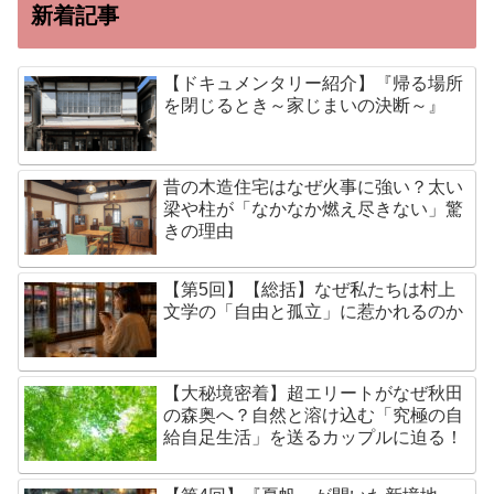
新着記事
【ドキュメンタリー紹介】『帰る場所
を閉じるとき～家じまいの決断～』
昔の木造住宅はなぜ火事に強い？太い
梁や柱が「なかなか燃え尽きない」驚
きの理由
【第5回】【総括】なぜ私たちは村上
文学の「自由と孤立」に惹かれるのか
【大秘境密着】超エリートがなぜ秋田
の森奥へ？自然と溶け込む「究極の自
給自足生活」を送るカップルに迫る！