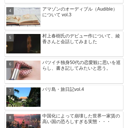
アマゾンのオーディブル（Audible）
について vol.3
村上春樹氏のデビュー作について、綾
香さんと会話してみました
バツイチ独身50代の恋愛観に思いを巡
らし、書き記してみたいと思う。
バリ島・旅日記vol.4
中国化によって崩壊した世界一家賃の
高い国の恐ろしすぎる実態・・・