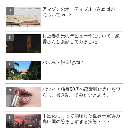
アマゾンのオーディブル（Audible）
について vol.3
村上春樹氏のデビュー作について、綾
香さんと会話してみました
バリ島・旅日記vol.4
バツイチ独身50代の恋愛観に思いを巡
らし、書き記してみたいと思う。
中国化によって崩壊した世界一家賃の
高い国の恐ろしすぎる実態・・・