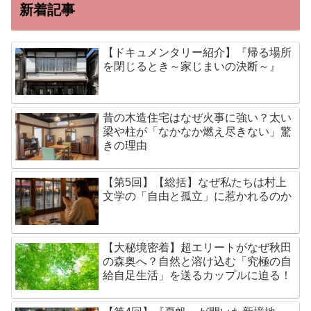
新着記事
【ドキュメンタリー紹介】『帰る場所
を閉じるとき～家じまいの決断～』
昔の木造住宅はなぜ火事に強い？太い
梁や柱が「なかなか燃え尽きない」驚
きの理由
【第5回】【総括】なぜ私たちは村上
文学の「自由と孤立」に惹かれるのか
【大秘境密着】超エリートがなぜ秋田
の森奥へ？自然と溶け込む「究極の自
給自足生活」を送るカップルに迫る！