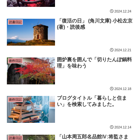
2024.12.24
「復活の日」 (角川文庫) 小松左京
読書日記
(著)・読後感
2024.12.21
囲炉裏を囲んで「切りたんぽ鍋料
創作日記
理」を味わう
2024.12.18
ブログタイトル「暮らしと住ま
創作日記
い」を検索してみました。
2024.12.14
「山本周五郎名品館Ⅳ:将監さま
読書日記