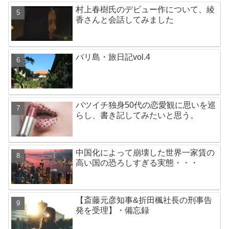
村上春樹氏のデビュー作について、綾
香さんと会話してみました
バリ島・旅日記vol.4
バツイチ独身50代の恋愛観に思いを巡
らし、書き記してみたいと思う。
中国化によって崩壊した世界一家賃の
高い国の恐ろしすぎる実態・・・
【斎藤元彦知事&折田楓社長の刑事告
発を受理】・備忘録