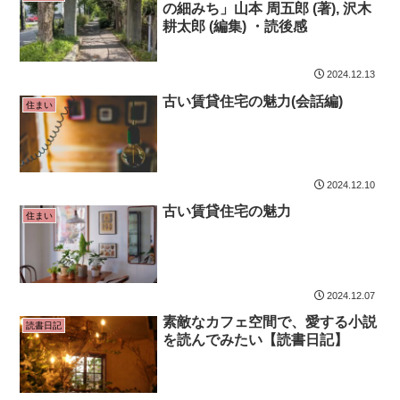
の細みち」山本 周五郎 (著), 沢木
耕太郎 (編集) ・読後感
2024.12.13
古い賃貸住宅の魅力(会話編)
住まい
2024.12.10
古い賃貸住宅の魅力
住まい
2024.12.07
素敵なカフェ空間で、愛する小説
読書日記
を読んでみたい【読書日記】