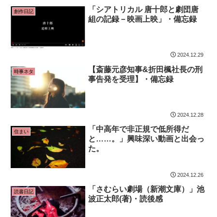
「シアトリカル 唐十郎と劇団唐
創作日記
組の記録－映画上映」・備忘録
2024.12.29
【斎藤元彦知事&折田楓社長の刑
時事ネタ
事告発を受理】・備忘録
2024.12.28
「中高年で非正規で低所得だ
住まい
と……。」興味深い動画と出会っ
た。
2024.12.26
「さむらい劇場（新潮文庫）」池
読書日記
波正太郎(著)・読後感