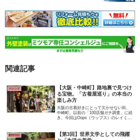
関連記事
【大阪・中崎町】路地裏で見つけ
トレンド
る宝物。「古着屋巡り」の本当の
楽しみ方
大阪の古着好きにとって欠かせない街、
中崎町。以前の「100店舗ガチ調査」に続
き、今回はOops（ウップス）のレイくん
とスタッフたちが、実際に店舗の中まで
潜入！「中崎町を楽しむ方法」をテーマ
に、路地裏の隠れた名店をディグ（発
【第3回】世界文学としての飛躍
創作日記
掘）する様子をブログ形式でお届けしま