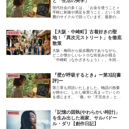
と「生活の美学」
す。
現代社会の多くは、「お金を使うこと＝
手軽に刺激や満足を買うこと」という消
費のサイクルで回っています。最新のト
レンドを追いかけ、高級なものを所有
し、商業化されたエンターテインメント
を消費することが豊かさの象徴とされる
【大阪・中崎町】古着好きの聖
トレンド
風潮が根強く存在します。
地！「異次元ストリート」を徹底
散策
大阪・梅田から徒歩圏内でありながら、
どこか懐かしいレトロな街並みが残る
「中崎町（なかざきちょう）」。今回
は、このエリアで戦い続ける古着屋オー
ナー・レイくんの案内で、中崎町に一体
何店舗の古着屋があるのかをガチ調査し
『壁が呼吸するとき』ー第3話[書
創作日記
た動画をご紹介します。
評]ー
第三章も拝読いたしました。物語の熱量
が静かに、しかし確実に高まっていくの
を感じます。 「傷」や「不完全さ」とい
うテーマが、第一章・第二章の「建物」
から、ついに「人間そのもの」へと接続
された、非常に重要な転換点となる章で
「記憶の固執(やわらかい時計)」
創作日記
すね。特に感銘を受けたポイントを挙げ
を生み出した画家、サルバドー
させていただきます。
ル・ダリ【創作日記】