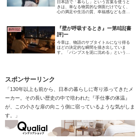
日本語で「暮らし」という言葉を使うと
きは、単なる物質的な側面だけでなく、
心の満足や生活の質、幸福感なども含め
て、広い意味での日常のあり方を表現す
ることが多いですね。人生の記憶も「暮
らし」に関連される言葉になるようで
『壁が呼吸するとき』ー第8話[書
創作日記
す。
評]ー
今章は、物語のサブタイトルになり得る
ほどの決定的な瞬間を描き出していま
す。「パンプスを泥に沈める」という里
奈の具体的なアクションが、彼女がもは
や「保存される作品」ではないことを雄
弁に物語っています。
スポンサーリンク
「130年以上も前から、日本の暮らしに寄り添ってきたメ
ーカー。その長い歴史の中で培われた『手仕事の体温』
が、この小さな扉の向こう側に宿っているような気がしま
す。」