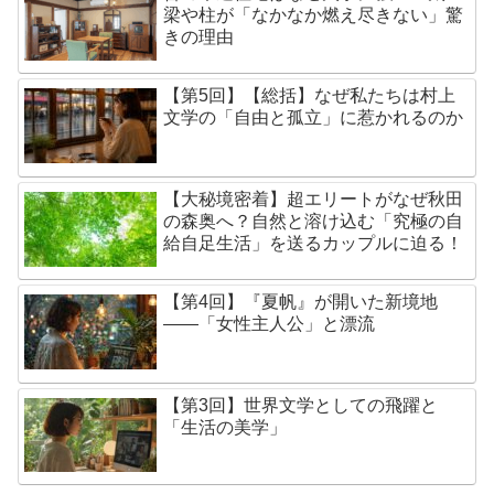
梁や柱が「なかなか燃え尽きない」驚
きの理由
【第5回】【総括】なぜ私たちは村上
文学の「自由と孤立」に惹かれるのか
【大秘境密着】超エリートがなぜ秋田
の森奥へ？自然と溶け込む「究極の自
給自足生活」を送るカップルに迫る！
【第4回】『夏帆』が開いた新境地
——「女性主人公」と漂流
【第3回】世界文学としての飛躍と
「生活の美学」