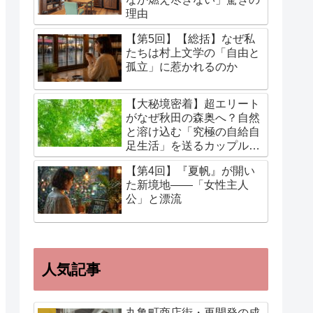
理由
【第5回】【総括】なぜ私
たちは村上文学の「自由と
孤立」に惹かれるのか
【大秘境密着】超エリート
がなぜ秋田の森奥へ？自然
と溶け込む「究極の自給自
足生活」を送るカップルに
迫る！
【第4回】『夏帆』が開い
た新境地——「女性主人
公」と漂流
人気記事
丸亀町商店街・再開発の成