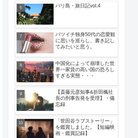
バリ島・旅日記vol.4
バツイチ独身50代の恋愛観
に思いを巡らし、書き記し
てみたいと思う。
中国化によって崩壊した世
界一家賃の高い国の恐ろし
すぎる実態・・・
【斎藤元彦知事&折田楓社
長の刑事告発を受理】・備
忘録
「世田谷ラブストーリー」
を鑑賞しました。【短編映
画・鑑賞記録】