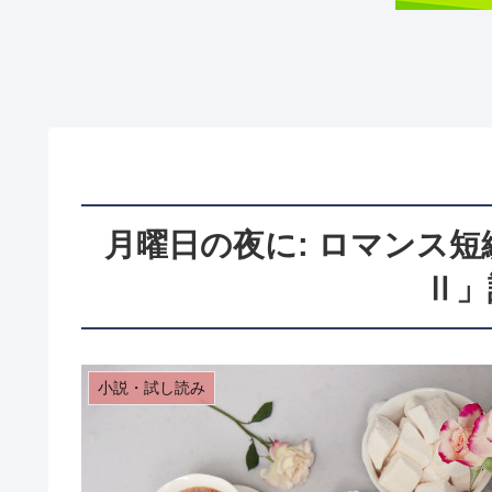
月曜日の夜に: ロマンス短編
Ⅱ」
小説・試し読み