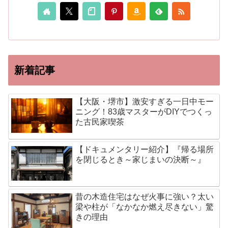
新着記事
【大阪・堺市】激安すぎる一日中モー
ニング！83歳マスターがDIYでつくっ
た古民家喫茶
【ドキュメンタリー紹介】『帰る場所
を閉じるとき～家じまいの決断～』
昔の木造住宅はなぜ火事に強い？太い
梁や柱が「なかなか燃え尽きない」驚
きの理由