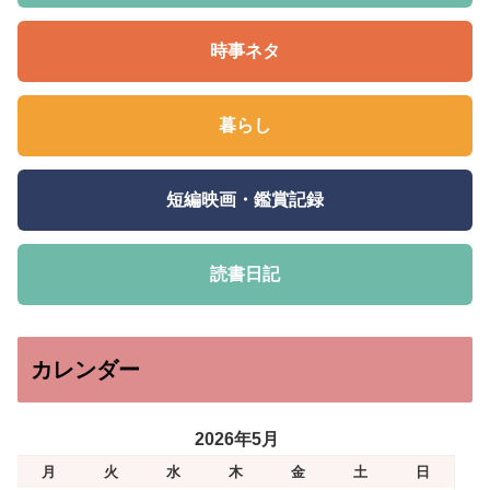
時事ネタ
暮らし
短編映画・鑑賞記録
読書日記
カレンダー
2026年5月
月
火
水
木
金
土
日