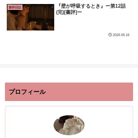
『壁が呼吸するとき』ー第12話
創作日記
(完)[書評]ー
2026.05.16
プロフィール