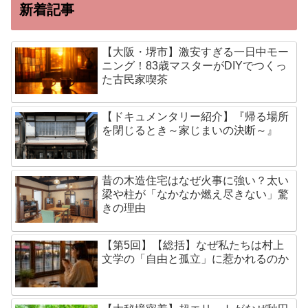
新着記事
【大阪・堺市】激安すぎる一日中モー
ニング！83歳マスターがDIYでつくっ
た古民家喫茶
【ドキュメンタリー紹介】『帰る場所
を閉じるとき～家じまいの決断～』
昔の木造住宅はなぜ火事に強い？太い
梁や柱が「なかなか燃え尽きない」驚
きの理由
【第5回】【総括】なぜ私たちは村上
文学の「自由と孤立」に惹かれるのか