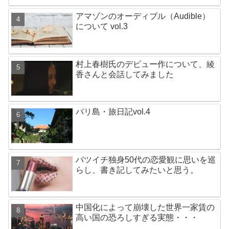
アマゾンのオーディブル（Audible）
について vol.3
村上春樹氏のデビュー作について、綾
香さんと会話してみました
バリ島・旅日記vol.4
バツイチ独身50代の恋愛観に思いを巡
らし、書き記してみたいと思う。
中国化によって崩壊した世界一家賃の
高い国の恐ろしすぎる実態・・・