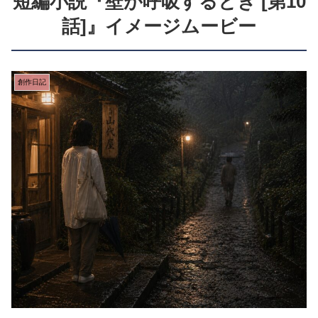
短編小説『壁が呼吸するとき [第10
話]』イメージムービー
創作日記