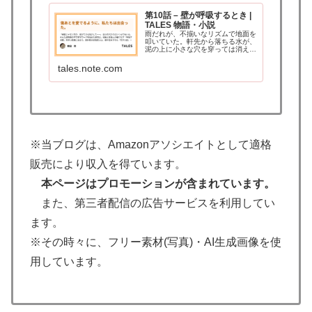
第10話 – 壁が呼吸するとき |
TALES 物語・小説
雨だれが、不揃いなリズムで地面を
叩いていた。軒先から落ちる水が、
泥の上に小さな穴を穿っては消え
る。直人が差し出した傘は、骨の一
本が歪んだ、無骨な番傘だった。ど
tales.note.com
こかの現場に放置されていたものだ
ろう。里奈の折り畳み傘では、この
雨には到底敵わない…
※当ブログは、Amazonアソシエイトとして適格
販売により収入を得ています。
本ページはプロモーションが含まれています。
また、第三者配信の広告サービスを利用してい
ます。
※その時々に、フリー素材(写真)・AI生成画像を使
用しています。