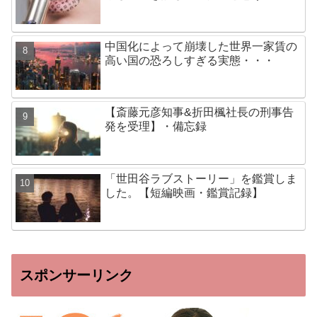
中国化によって崩壊した世界一家賃の
高い国の恐ろしすぎる実態・・・
【斎藤元彦知事&折田楓社長の刑事告
発を受理】・備忘録
「世田谷ラブストーリー」を鑑賞しま
した。【短編映画・鑑賞記録】
スポンサーリンク