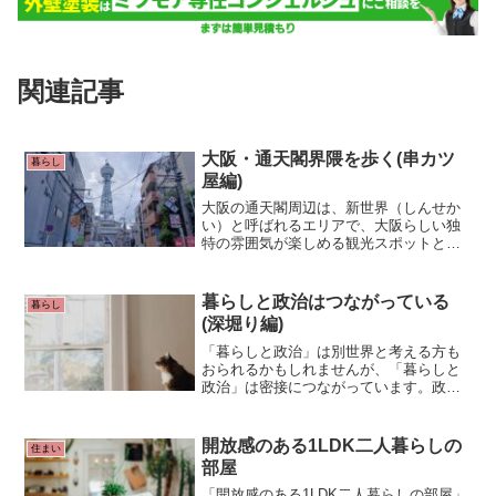
関連記事
大阪・通天閣界隈を歩く(串カツ
暮らし
屋編)
大阪の通天閣周辺は、新世界（しんせか
い）と呼ばれるエリアで、大阪らしい独
特の雰囲気が楽しめる観光スポットとし
て有名です。ここは大阪のレトロな文化
と食文化が詰まった場所で、観光客だけ
でなく地元の人にも愛されている場所で
暮らしと政治はつながっている
暮らし
す。
(深堀り編)
「暮らしと政治」は別世界と考える方も
おられるかもしれませんが、「暮らしと
政治」は密接につながっています。政治
は、私たちの日常生活に直接的・間接的
に影響をもたらす多くの決定を下す仕組
みです。
開放感のある1LDK二人暮らしの
住まい
部屋
「開放感のある1LDK二人暮らしの部屋」