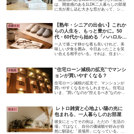
は、開放感のある1LDK二人暮らしの部屋
に光が差し込む大きな窓があって、シン
プルでスッキリしたインテリアのイメー
ジです。仕切りが少なく、空間を上手に
活かしていて、観葉植物や間接照明があ
【熟年・シニアの出会い】これか
恋愛ネタ
るとさらに心地よさそうです。
らの人生を、もっと豊かに。50
代・60代から始める「ハハロル」
で穏やかなパートナー探し
一人で過ごす静かな夜も良いけれど、美
味しい夕食を囲み、今日あったことを笑
い合える相手がいる。それは、住まいに
温かな明かりが灯るような、何にも代え
がたい幸福です。熟年・シニア世代の新
しい一歩を応援する場所。それが**「ハ
“住宅ローン減税の拡充”でマンシ
不動産
ハロル」**です。
ョンが買いやすくなる？
住宅ローン減税の拡充で、マンションが
買いやすくなるかもしれません。住宅は
いま、“買い”なのか“控えるべき”なのか？
ことしの年末で期限を迎える「住宅ロー
ン減税」は、マンションや一戸建ての年
末時点のローン残高の0.7%を、所得税な
レトロ雑貨と心地よい陽の光に
住まい
どから控除する仕組みです。
包まれる、一人暮らしのお部屋
彼女にとってその街は、ただの「生活の
場」ではなく、自分の価値観や好みが自
然に馴染む「居場所」になっている。街