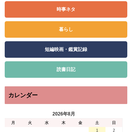
時事ネタ
暮らし
短編映画・鑑賞記録
読書日記
カレンダー
2026年8月
月
火
水
木
金
土
日
1
2