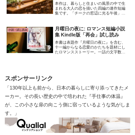
本作は、暮らしと住まいの風景の中で生
まれる大人の恋を描いた四編の連作短編
集です。「チークの窓辺に光る午後」
「雨と緑の呼吸音」「カフェの窓際から
見える風景」「カフェ・リリアンの静か
な時間」静かな恋愛小説を求める大人の
月曜日の夜に: ロマンス短編小説
小説・試し読み
読者へ向けた一冊です。
集 Kindle版「再会」試し読み
本書は表題作『月曜日の夜に』を含む、
十一編からなる恋愛のかたちを題材にし
たロマンスストーリー。一話の文字数は
2000～19,100文字程度で構成され、それ
ぞれが独立した物語です。外出時の待ち
時間、通勤時間、自宅やカフェ等でのく
つろぎのひとときに最適な読み物です。
スポンサーリンク
「130年以上も前から、日本の暮らしに寄り添ってきたメ
ーカー。その長い歴史の中で培われた『手仕事の体温』
が、この小さな扉の向こう側に宿っているような気がしま
す。」