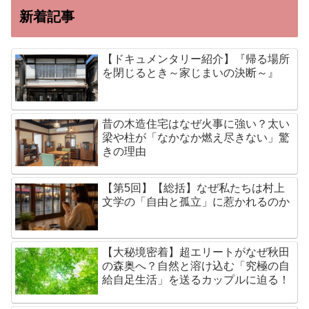
新着記事
【ドキュメンタリー紹介】『帰る場所
を閉じるとき～家じまいの決断～』
昔の木造住宅はなぜ火事に強い？太い
梁や柱が「なかなか燃え尽きない」驚
きの理由
【第5回】【総括】なぜ私たちは村上
文学の「自由と孤立」に惹かれるのか
【大秘境密着】超エリートがなぜ秋田
の森奥へ？自然と溶け込む「究極の自
給自足生活」を送るカップルに迫る！