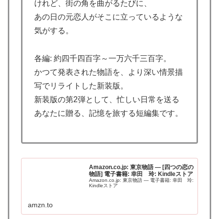
けれど、街の角を曲がるたびに、
あの日の元恋人がそこに立っているような
気がする。
各編: 約四千四百字～一万六千三百字。
かつて発表された物語を、より深い情景描
写でリライトした新装版。
新装版の第2弾として、忙しい日常を送る
あなたに贈る、記憶を旅する短編集です。
Amazon.co.jp: 東京物語 ― [四つの恋の
物語] 電子書籍: 幸田 玲: Kindleストア
Amazon.co.jp: 東京物語 ― 電子書籍: 幸田 玲:
Kindleストア
amzn.to