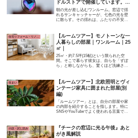
ドルストアで開催しています。無
料ダウンロード、よろしくお願い
朝の光が差し込むワンルーム。窓辺で揺
致します。
れるサンキャッチャーが、七色の光を壁
に散らす。その揺れは、ふたりの不安と
迷いを映すようだった。リノベーション
された賃貸物件で一人暮らしをする、二
十七歳のさやか。街の古道具屋を営む三
【ルームツアー】モノトーンな一
住宅リフォーム・リノベーション
十一歳の直人と出会い、彼...
人暮らしの部屋｜ワンルーム｜25
㎡｜
25㎡・約7.5坪(15帖)という限られた空
間。そこで暮らす彼女は、自らを「ずぼ
ら」と称しながらも、驚くほど洗練され
たモノトーンの空間を維持しています。
その秘密は、**「道具選び」と「仕組み
作り」**にありました。
【ルームツアー】北欧照明とヴィ
住まい
ンテージ家具に囲まれた部屋(別
編)
「ルームツアー」とは、自分の部屋や家
の内部を紹介することを指します。特に
SNSやYouTubeでよく使われる言葉で、
視聴者に向けて部屋の間取りや家具の配
置、インテリア、収納方法、生活感やこ
だわりポイントなどを見せる動画や記事
『チークの窓辺に光る午後』あと
小説・試し読み
のことです。
がき風解説