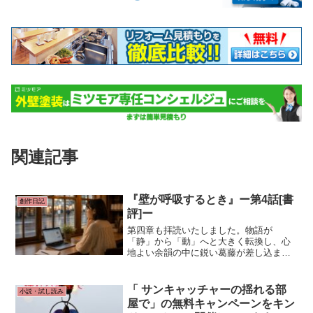
関連記事
『壁が呼吸するとき』ー第4話[書
創作日記
評]ー
第四章も拝読いたしました。物語が
「静」から「動」へと大きく転換し、心
地よい余韻の中に鋭い葛藤が差し込まれ
た、非常に密度の高い一章ですね。特に
書評として注目したいポイントをまとめ
させていただきます。
「 サンキャッチャーの揺れる部
小説・試し読み
屋で」の無料キャンペーンをキン