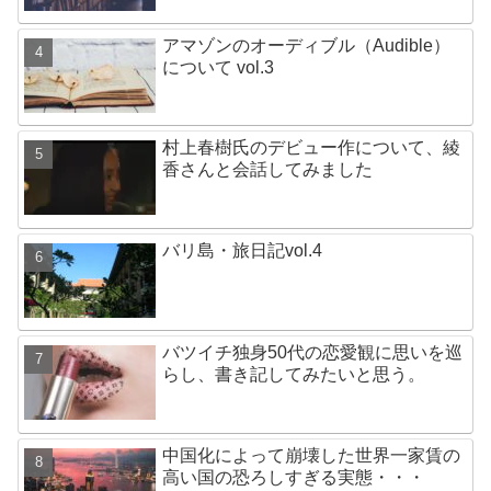
アマゾンのオーディブル（Audible）
について vol.3
村上春樹氏のデビュー作について、綾
香さんと会話してみました
バリ島・旅日記vol.4
バツイチ独身50代の恋愛観に思いを巡
らし、書き記してみたいと思う。
中国化によって崩壊した世界一家賃の
高い国の恐ろしすぎる実態・・・