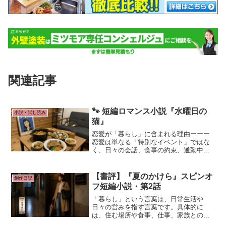
関連記事
🐾 短編ロマンス小説『水曜日の
小説・試し読み
猫』
恋愛が「暮らし」に含まれる理由ーーー
恋愛は単なる「特別なイベント」ではな
く、日々の会話、食事の約束、通勤中に
考えること、休日の過ごし方など、日常
そのものに溶け込む関係です。こうした
行動はすべて「暮らしの一部」として続
【書評】『夏のかけら』スピンオ
創作日記
いていくものです。
フ短編小説・第2話
「暮らし」という言葉は、日常生活や
日々の営みを指す言葉です。具体的に
は、住む場所や食事、仕事、家族との時
間など、人が日々の生活を送るために行