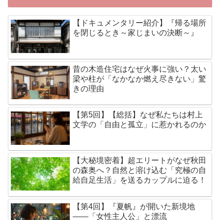
【ドキュメンタリー紹介】『帰る場所
を閉じるとき～家じまいの決断～』
昔の木造住宅はなぜ火事に強い？太い
梁や柱が「なかなか燃え尽きない」驚
きの理由
【第5回】【総括】なぜ私たちは村上
文学の「自由と孤立」に惹かれるのか
【大秘境密着】超エリートがなぜ秋田
の森奥へ？自然と溶け込む「究極の自
給自足生活」を送るカップルに迫る！
【第4回】『夏帆』が開いた新境地
——「女性主人公」と漂流