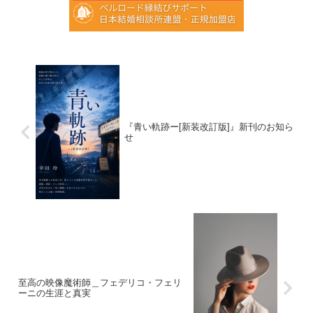
『青い軌跡ー[新装改訂版]』新刊のお知ら
せ
至高の映像魔術師＿フェデリコ・フェリ
ーニの生涯と真実