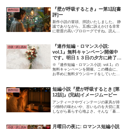
うすべてのことを含みます。日本語で
「暮らし」という言葉を使うときは、単
『壁が呼吸するとき』ー第1話[書
創作日記
なる物質的な側面だけでなく、心...
評]ー
新作小説の冒頭、拝読いたしました。 静
謐でありながら、五感に訴えかける非常
に密度の高いプロローグですね。読んで
いるこちらまで、その部屋の「湿り気を
帯びた木の香り」を吸い込んだような心
地になりました。
『連作短編・ロマンス小説:
小説・試し読み
vol.1』無料キャンペーン開催中
です。明日１３日の夕方に終了し
ます。
※『連作短編・ロマンス小説: vol.1』の
無料キャンペーンを開催。この機会に、
お早めに無料ダウンロードをしていただ
ければ幸いです。より多くの皆さまに読
んで頂きたいと願っています。ダウンロ
ードのご協力、ご支援、よろしくお願い
短編小説『壁が呼吸するとき [第
創作日記
致します。
12話]』(完結)イメージムービー
アンティークやヴィンテージの家具が持
つ独特の味わいや、古いものを大切に直
しながら暮らす心地よさ。そんな「暮ら
しの美学」がお好きな方には、きっとど
こか懐かしく、愛おしく感じていただけ
る物語です。小説『壁が呼吸するとき』
月曜日の夜に: ロマンス短編小説
小説・試し読み