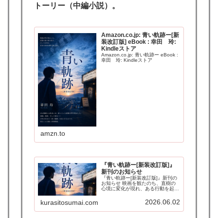
トーリー（中編小説）。
Amazon.co.jp: 青い軌跡ー[新
装改訂版] eBook : 幸田 玲:
Kindleストア
Amazon.co.jp: 青い軌跡ー eBook :
幸田 玲: Kindleストア
amzn.to
『青い軌跡ー[新装改訂版]』
新刊のお知らせ
『青い軌跡ー[新装改訂版]』新刊の
お知らせ 映画を観たのち、直樹の
心境に変化が現れ、ある行動を起こ
そうと決意する。フェデリコ・フェ
リーニ監督の映画『道』が呼び覚ま
2026.06.02
kurasitosumai.com
した、切なくも力強い感動の青春ス
トーリー（中編小説）。