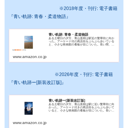
※2018年度・刊行: 電子書籍
『青い軌跡: 青春・柔道物語』
青い軌跡: 青春・柔道物語
ある土曜日の夕方、青山直樹は駅近の繁華街に向か
った。アーケード付の商店街をぶらぶら歩いている
と、小さな映画館の看板が目についた。長い間、映
画館で映画は観ていないことを思い返した直樹は、
軽い気持ちでミニシアターの映画館に入った。その
映画館で上…
www.amazon.co.jp
※2026年度・刊行: 電子書籍
『青い軌跡ー[新装改訂版]』
青い軌跡ー[新装改訂版]
ある土曜日の夕方、青山直樹は駅に近い繁華街に向
かった。アーケード付きの商店街をぶらぶら歩いて
いると、小さな映画館の看板が目についた。長い
間、映画館で映画を観ていないことを思い返した直
樹は、軽い気持ちでそのミニシアターに入った。上
映されていた…
www.amazon.co.jp