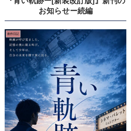
『青い軌跡ー[新装改訂版]』新刊の
お知らせー続編
創作日記