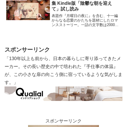
は、第一章からこの最終章まで、noteに
集 Kindle版「陰鬱な朝を迎え
て全編無料公開しております。
て」試し読み
表題作『月曜日の夜に』を含む、十一編
からなる恋愛のかたちを題材にしたロマ
ンスストーリー。一話の文字数は2000～
19,100文字程度で構成され、それぞれが
独立した物語です。外出時の待ち時間、
通勤時間、自宅やカフェ等でのくつろぎ
のひとときに最適な読み物です。
スポンサーリンク
「130年以上も前から、日本の暮らしに寄り添ってきたメ
ーカー。その長い歴史の中で培われた『手仕事の体温』
が、この小さな扉の向こう側に宿っているような気がしま
す。」
スポンサーリンク