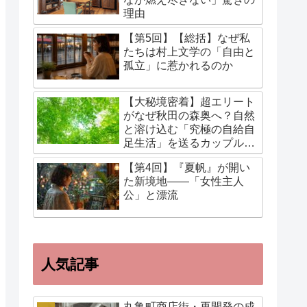
理由
【第5回】【総括】なぜ私
たちは村上文学の「自由と
孤立」に惹かれるのか
【大秘境密着】超エリート
がなぜ秋田の森奥へ？自然
と溶け込む「究極の自給自
足生活」を送るカップルに
迫る！
【第4回】『夏帆』が開い
た新境地——「女性主人
公」と漂流
人気記事
丸亀町商店街・再開発の成