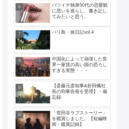
バツイチ独身50代の恋愛観
に思いを巡らし、書き記し
てみたいと思う。
バリ島・旅日記vol.4
中国化によって崩壊した世
界一家賃の高い国の恐ろし
すぎる実態・・・
【斎藤元彦知事&折田楓社
長の刑事告発を受理】・備
忘録
「世田谷ラブストーリー」
を鑑賞しました。【短編映
画・鑑賞記録】