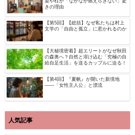
梁や柱が「なかなか燃え尽きない」驚
きの理由
【第5回】【総括】なぜ私たちは村上
文学の「自由と孤立」に惹かれるのか
【大秘境密着】超エリートがなぜ秋田
の森奥へ？自然と溶け込む「究極の自
給自足生活」を送るカップルに迫る！
【第4回】『夏帆』が開いた新境地
——「女性主人公」と漂流
人気記事