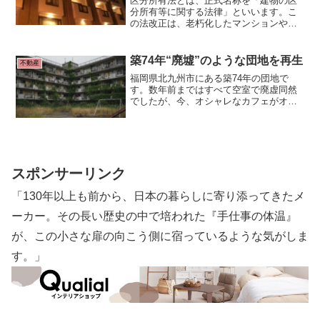
区分所有法とは、正式名称を「建物の区
分所有等に関する法律」といいます。こ
の法改正は、老朽化したマンションや所
有者不明・管理不全といった従来の課題
に対応し、所有者間の合意形成を迅速
に、かつ柔軟に進められる基盤を構築す
築74年“廃墟”のような団地を再生
不動産
るものです。安全・資産価値・住環境の
福岡県北九州市にある築74年の団地で
維持向上に直結する内容になります。
す。数年前まではすべて空室で廃虚同然
でしたが、今、オシャレなカフェがオー
プンするなど満室となる人気物件となっ
ています。 ■人気名所から5分“廃虚団地”
福岡県北九州市「門司港」。明治時代
に開港、世界からの玄関口として栄え、
異国情緒あふれる建物が並ぶ、九州屈指
の観光名所。
スポンサーリンク
「130年以上も前から、日本の暮らしに寄り添ってきたメ
ーカー。その長い歴史の中で培われた『手仕事の体温』
が、この小さな扉の向こう側に宿っているような気がしま
す。」