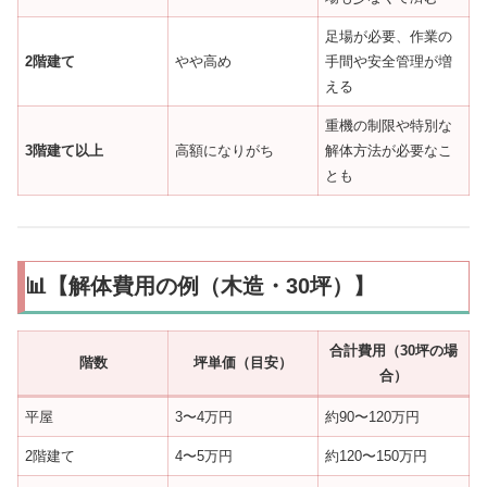
足場が必要、作業の
2階建て
やや高め
手間や安全管理が増
える
重機の制限や特別な
3階建て以上
高額になりがち
解体方法が必要なこ
とも
📊【解体費用の例（木造・30坪）】
合計費用（30坪の場
階数
坪単価（目安）
合）
平屋
3〜4万円
約90〜120万円
2階建て
4〜5万円
約120〜150万円