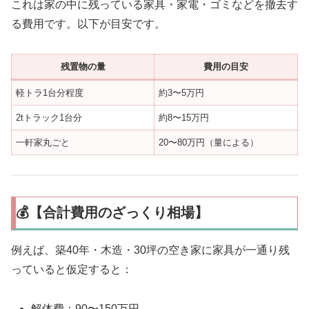
これは家の中に残っている家具・家電・ゴミなどを撤去す
る費用です。以下が目安です。
残置物の量
費用の目安
軽トラ1台分程度
約3〜5万円
2tトラック1台分
約8〜15万円
一軒家丸ごと
20〜80万円（量による）
💰【合計費用のざっくり相場】
例えば、築40年・木造・30坪の空き家に家具が一通り残
っていると仮定すると：
解体費：90〜150万円