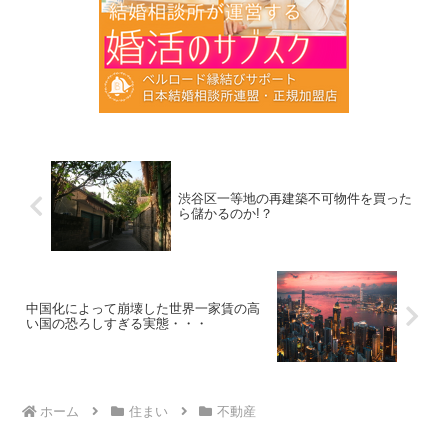
渋谷区一等地の再建築不可物件を買った
ら儲かるのか!？
中国化によって崩壊した世界一家賃の高
い国の恐ろしすぎる実態・・・
ホーム
住まい
不動産