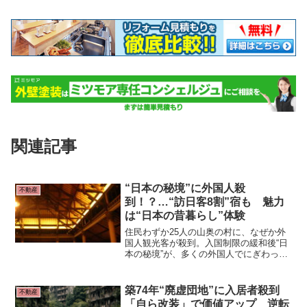
関連記事
“日本の秘境”に外国人殺
不動産
到！？…“訪日客8割”宿も 魅力
は“日本の昔暮らし”体験
住民わずか25人の山奥の村に、なぜか外
国人観光客が殺到。入国制限の緩和後“日
本の秘境”が、多くの外国人でにぎわって
います。 なんと客の8割が外国人観光客
という人気宿もありました。秘境だから
こそ、都会では味わえない「特別な日本
築74年“廃虚団地”に入居者殺到
不動産
体験」とは？
「自ら改装」で価値アップ 逆転