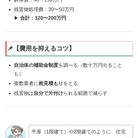
残置物処理費：30〜50万円
▶
合計：120〜200万円
📌【費用を抑えるコツ】
自治体の補助金制度
を調べる（数十万円出ること
も）
複数業者に
相見積もり
をとる
残置物は
自分で片付け
られる範囲で減らす
平屋（1階建て）や2階建てのように、住宅