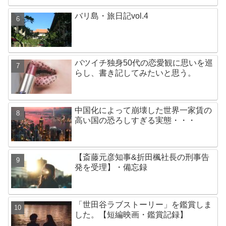
バリ島・旅日記vol.4
バツイチ独身50代の恋愛観に思いを巡
らし、書き記してみたいと思う。
中国化によって崩壊した世界一家賃の
高い国の恐ろしすぎる実態・・・
【斎藤元彦知事&折田楓社長の刑事告
発を受理】・備忘録
「世田谷ラブストーリー」を鑑賞しま
した。【短編映画・鑑賞記録】