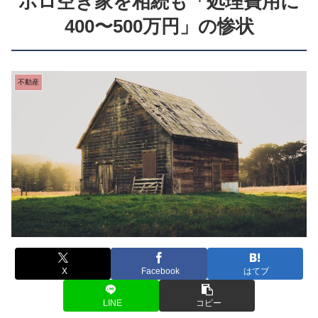
ボロ空き家を相続も「処理費用に
400〜500万円」の惨状
不動産
X
Facebook
はてブ
LINE
コピー