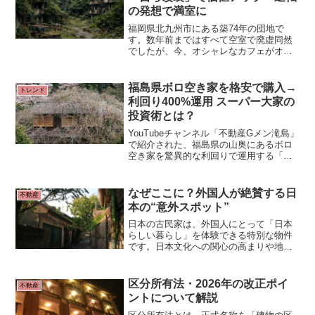
の発想で満室に
福岡県北九州市にある築74年の団地で
す。数年前まではすべて空室で廃虚同然
でしたが、今、オシャレなカフェがオー
プンするなど満室となる人気物件となっ
ています。 ■人気名所から5分“廃虚団地”
福岡県北九州市「門司港」。明治時代
福島県ボロ空き家を格安で購入→
トレンド
に開港、世界からの玄関口。
利回り400%運用 スーパー大家の
投資術とは？
YouTubeチャンネル「不動産Gメン滝島」
で紹介された、福島県の山奥にあるボロ
空き家を驚異的な利回りで運用する「ス
ーパー大家」の戦略。投資回収までわず
か3ヶ月、利回りにして400%という、常
識破りの不動産投資術をご紹介します。
なぜここに？外国人が絶賛する日
不動産
本の“意外スポット”
日本の古民家は、外国人にとって「日本
らしい暮らし」を体験できる特別な物件
です。日本文化への関心の高まりや地方
移住の傾向により、今後もニーズが伸び
る可能性があります。外国人向けの民泊
に活用する際には、地域の協力を得なが
区分所有法・2026年の改正ポイ
不動産
らサポート体制を整えることが重要で
ントについて解説
す。