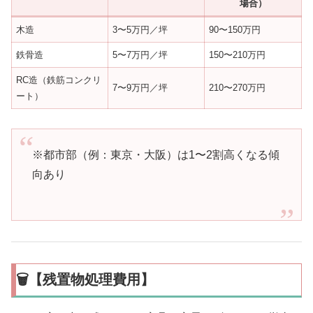
場合）
木造
3〜5万円／坪
90〜150万円
鉄骨造
5〜7万円／坪
150〜210万円
RC造（鉄筋コンクリ
7〜9万円／坪
210〜270万円
ート）
※都市部（例：東京・大阪）は1〜2割高くなる傾
向あり
🗑️【残置物処理費用】