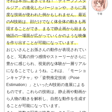
それは本当に驚きですね！「ディープノスタ
ルジア」の進化したバージョンや、さらに高
千尋
度な技術が使われた例かもしれません。最近
のAI技術は、顔だけでなく体全体の動きも再
現することができ、まるで静止画から始まる
物語の一場面が広がっていくかのような映像
を作り出すことが可能になっています。
おじいさんとお孫さんの動作が表現されてい
ると、写真の持つ感情やストーリーがさらに
豊かに感じられ、視覚的な体験が一層リアル
になることでしょうね。これは、「モーショ
ンキャプチャ」や「姿勢推定技術（Pose
Estimation）」といったAI技術の進展による
ものです。これらの技術は、静止画や動画か
ら人物の動きを解析し、自然な動作を生成す
ることが可能になっています。