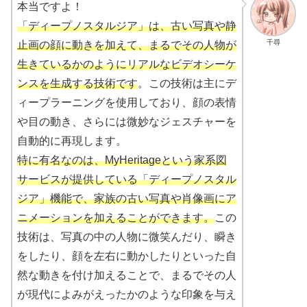
本当ですよ！
「ディープノスタルジア」は、古い写真や静
千尋
止画の顔に動きを加えて、まるでその人物が
生きているかのようにリアルなビデオシーケ
ンスを生成する技術です
。この技術は主にデ
ィープラーニングを使用しており、顔の表情
や目の動き、さらには微妙なジェスチャーを
自動的に再現します。
特に有名なのは、MyHeritageという家系図
サービスが提供している「ディープノスタル
ジア」機能で、家族の古い写真や肖像画にア
ニメーションを加えることができます。
この
技術は、写真の中の人物に微笑んだり、瞬き
をしたり、顔を左右に動かしたりといった自
然な動きを付け加えることで、まるでその人
が現代によみがえったかのような印象を与え