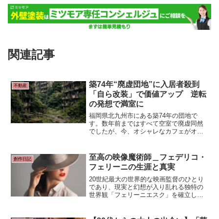
関連記事
築74年“廃虚団地”に入居者殺到
不動産
「自ら改装」で価値アップ 逆転
の発想で満室に
福岡県北九州市にある築74年の団地で
す。数年前まではすべて空室で廃虚同然
でしたが、今、オシャレなカフェがオー
プンするなど満室となる人気物件となっ
ています。 ■人気名所から5分“廃虚団地”
福岡県北九州市「門司港」。明治時代
至高の映像魔術師＿フェデリコ・
創作日記
に開港、世界からの玄関口。
フェリーニの生涯と真実
20世紀最大の世界的な映画監督のひとり
であり、現実と幻想が入り乱れる独特の
世界観「フェリーニエスク」を確立した
フェデリコ・フェリーニ。アカデミー賞
を5度も受賞した彼の人生は、彼自身の映
画のように「嘘と真実」に満ちていまし