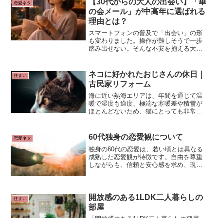
【30代からの大人の出会い】「華
恋愛ネタ
た。本動画では、彼の生い立ちから独自
の会メール」が中高年に選ばれる
の映像美学、そして数々の名作の裏側が
理由とは？
紐解かれています。
スマートフォンの普及で「出会い」の形
も変わりました。操作が難しそうで一歩
踏み出せない。そんな不安を抱える大人
世代の方にこそ知ってほしい。30代以上
の落ち着いた出会いをコンセプトにした
コミュニティ**「ハナ＆メール（華の会
ネコに好かれたおじさんの休日｜
住まい
メール）」**です。
古民家リフォーム
海に近い熱海エリアは、年間を通じて温
暖で湿度も適度、極端な寒暖差や積雪が
ほとんどないため、猫にとっても非常に
暮らしやすい気候です。特に古民家のよ
うな風通しや自然との調和を活かせる住
まいなら、猫と共に穏やかな日々を過ご
60代独身の恋愛観について
恋愛ネタ
せる環境と言えるでしょう。
独身の60代の恋愛は、若い頃とは異なる
成熟した恋愛観が特徴です。自由を尊重
しながらも、信頼と安心感を求め、現実
的なパートナーシップを築きたいと考え
る人が多いです。恋愛においても「心地
よさ」や「自分らしさ」を大切にし、無
理のない関係を求めるのが一般的で
開放感のある1LDK二人暮らしの
住まい
す。
部屋