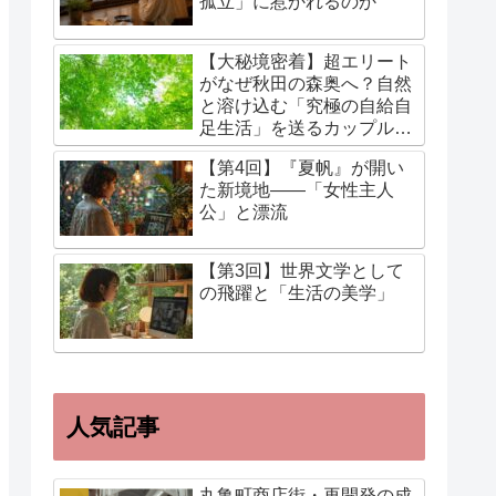
孤立」に惹かれるのか
【大秘境密着】超エリート
がなぜ秋田の森奥へ？自然
と溶け込む「究極の自給自
足生活」を送るカップルに
迫る！
【第4回】『夏帆』が開い
た新境地——「女性主人
公」と漂流
【第3回】世界文学として
の飛躍と「生活の美学」
人気記事
丸亀町商店街・再開発の成