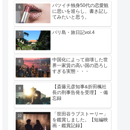
バツイチ独身50代の恋愛観
に思いを巡らし、書き記し
てみたいと思う。
バリ島・旅日記vol.4
中国化によって崩壊した世
界一家賃の高い国の恐ろし
すぎる実態・・・
【斎藤元彦知事&折田楓社
長の刑事告発を受理】・備
忘録
「世田谷ラブストーリー」
を鑑賞しました。【短編映
画・鑑賞記録】