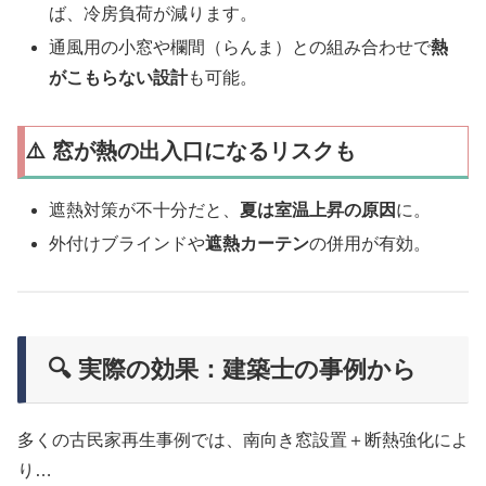
ば、冷房負荷が減ります。
通風用の小窓や欄間（らんま）との組み合わせで
熱
がこもらない設計
も可能。
⚠️ 窓が熱の出入口になるリスクも
遮熱対策が不十分だと、
夏は室温上昇の原因
に。
外付けブラインドや
遮熱カーテン
の併用が有効。
🔍 実際の効果：建築士の事例から
多くの古民家再生事例では、南向き窓設置＋断熱強化によ
り…