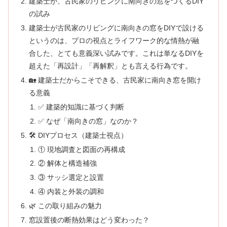
建築士が、古民家のリビングに南向きの窓をつくるDIY
の試み
建築士が古民家のリビングに南向きの窓をDIYで設ける
というのは、プロの視点とライフワーク的な情熱が融
合した、とても意義深い試みです。これは単なるDIYを
超えた「再設計」「再解釈」とも言える行為です。
🏡 建築士だからこそできる、古民家に南向き窓を開け
る意義
✅ 建築的知識に基づく判断
✅ なぜ「南向きの窓」なのか？
🛠 DIYプロセス（建築士視点）
① 現地調査と図面の再構成
② 解体と構造補強
③ サッシ選定と設置
④ 内装と外装の調和
🌿 この取り組みの魅力
窓設置後の断熱効果はどう変わった？