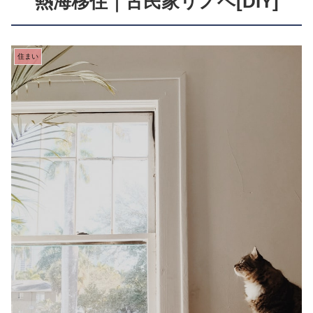
熱海移住｜古民家リノベ[DIY]
住まい