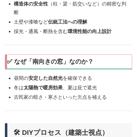
構造体の安全性
（柱・梁・筋交いなど）の精密な判
断
土壁や漆喰など
伝統工法への理解
採光・通風・断熱を含む
環境性能の向上設計
✅ なぜ「南向きの窓」なのか？
昼間の
安定した自然光
を確保できる
冬は
太陽熱で暖房効果
、夏は庇で遮光
古民家の暗さ・寒さといった欠点を補える
🛠 DIYプロセス（建築士視点）