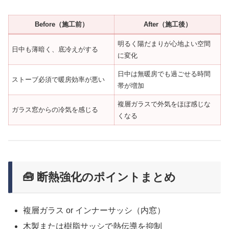
Before（施工前）
After（施工後）
明るく陽だまりが心地よい空間
日中も薄暗く、底冷えがする
に変化
日中は無暖房でも過ごせる時間
ストーブ必須で暖房効率が悪い
帯が増加
複層ガラスで外気をほぼ感じな
ガラス窓からの冷気を感じる
くなる
🧰 断熱強化のポイントまとめ
複層ガラス or インナーサッシ（内窓）
木製または樹脂サッシで熱伝導を抑制