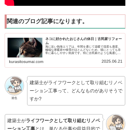
関連のブログ記事になります。
ネコに好かれたおじさんの休日｜古民家リフォー
ム
海に近い熱海エリアは、年間を通じて温暖で湿度も適度、
極端な寒暖差や積雪がほとんどないため、猫にとっても非
常に暮らしやすい気候です。特に古民家のような風通しや
自然との調和を活かせる住まいなら、猫と共に穏やかな
日々を過ごせる環境と言えるでしょう。
2025.06.21
kurasitosumai.com
建築士がライフワークとして取り組むリノベ
ーション工事って、どんなものがありそうで
達也
すか?
建築士が
ライフワークとして取り組むリノベ
ーション工事
とは、単なる仕事や収益目的で