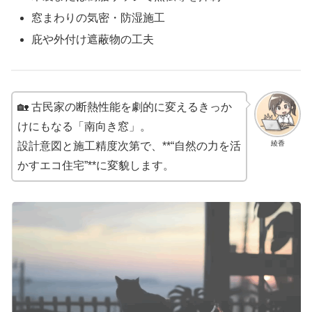
窓まわりの気密・防湿施工
庇や外付け遮蔽物の工夫
🏡 古民家の断熱性能を劇的に変えるきっか
けにもなる「南向き窓」。
綾香
設計意図と施工精度次第で、**“自然の力を活
かすエコ住宅”**に変貌します。