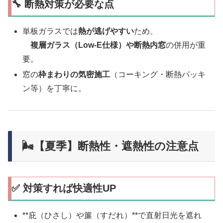
🔧 断熱対策が必要な点
単板ガラスでは
熱が逃げやすい
ため、
複層ガラス（Low-E仕様）や断熱内窓
の併用が重
要。
窓の
枠まわりの気密施工
（コーキング・断熱パッキ
ン等）を丁寧に。
🌬【夏季】断熱性・遮熱性の注意点
✅ 対策すれば快適性UP
**庇（ひさし）や簾（すだれ）**で直射日光を遮れ