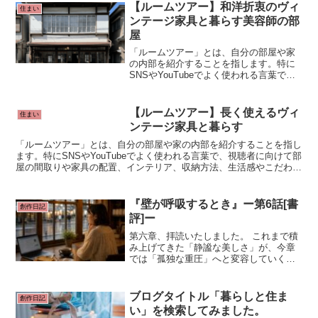
に開港、世界からの玄関口として栄え、
【ルームツアー】和洋折衷のヴィ
住まい
異国情緒あふれる建物が並ぶ、九州屈指
ンテージ家具と暮らす美容師の部
の観光名所。
屋
「ルームツアー」とは、自分の部屋や家
の内部を紹介することを指します。特に
SNSやYouTubeでよく使われる言葉で、
視聴者に向けて部屋の間取りや家具の配
置、インテリア、収納方法、生活感やこ
だわりポイントなどを見せる動画や記事
【ルームツアー】長く使えるヴィ
住まい
のことです。
ンテージ家具と暮らす
「ルームツアー」とは、自分の部屋や家の内部を紹介することを指し
ます。特にSNSやYouTubeでよく使われる言葉で、視聴者に向けて部
屋の間取りや家具の配置、インテリア、収納方法、生活感やこだわり
ポイントなどを見せる動画や記事のことです。
『壁が呼吸するとき』ー第6話[書
創作日記
評]ー
第六章、拝読いたしました。 これまで積
み上げてきた「静謐な美しさ」が、今章
では「孤独な重圧」へと変容していく過
程が実に見事です。特に、物理的な距離
よりも埋めがたい「心の距離」の描き方
に、胸が締め付けられるような切なさを
ブログタイトル「暮らしと住ま
創作日記
感じました。
い」を検索してみました。