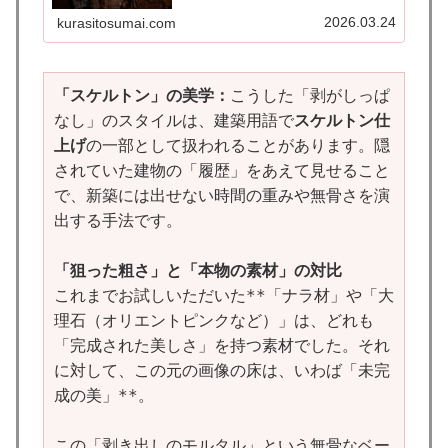
指します。「スケルトン仕上げ」とは、躯体を
むき出しにした状態を仕上げとする手法です。
2026.03.24
kurasitosumai.com
「スケルトン」の美学：
こうした「剥がしっぱ
なし」のスタイルは、建築用語で
スケルトン仕
上げ
の一部として扱われることがあります。隠
されていた建物の「履歴」をあえて見せること
で、新築には出せない時間の重みや無骨さを演
出する手法です。
「狙った粗さ」と「本物の素材」の対比
これまでお試しいただいた**「ナラ材」や「大
理石（オリエントピンクなど）」は、どれも
「完成された美しさ」を持つ素材でした。それ
に対して、この元の画像の床は、いわば「未完
成の美」**。
この「剥き出しのモルタル」という無骨なベー