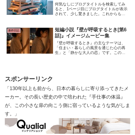
何気なしにブログタイトルを検索してみ
ると、1ページ目にブログタイトルが表示
されて、少し驚きました。これからも
「暮らしと住まい」についてブログを書
き続けたいと思いますので、よろしくお
願い致します。簡単な報告となりまし
短編小説『壁が呼吸するとき[第6
創作日記
た。
話]』イメージムービー集
『壁が呼吸するとき』の主なテーマは、
「住まい・暮らしの風景を通じた心の再
生」と「静かな大人の恋」です。この作
品は激しいドラマや派手な展開を避け、
日常のささやかな感覚（光、音、匂い、
素材の感触）と静かな会話を通じて、現
代人の疲弊した心がゆっくり回復し、他
者とのつながりが自然に芽生えていく過
スポンサーリンク
程を描いています。
「130年以上も前から、日本の暮らしに寄り添ってきたメ
ーカー。その長い歴史の中で培われた『手仕事の体温』
が、この小さな扉の向こう側に宿っているような気がしま
す。」