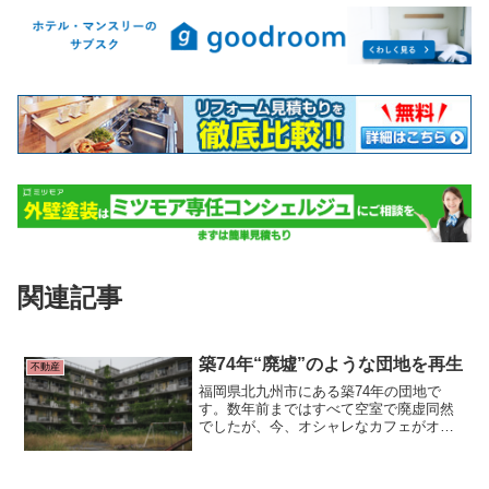
関連記事
築74年“廃墟”のような団地を再生
不動産
福岡県北九州市にある築74年の団地で
す。数年前まではすべて空室で廃虚同然
でしたが、今、オシャレなカフェがオー
プンするなど満室となる人気物件となっ
ています。 ■人気名所から5分“廃虚団地”
福岡県北九州市「門司港」。明治時代