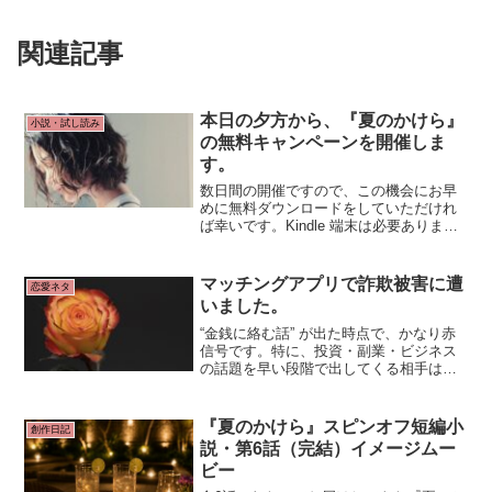
関連記事
本日の夕方から、『夏のかけら』
小説・試し読み
の無料キャンペーンを開催しま
す。
数日間の開催ですので、この機会にお早
めに無料ダウンロードをしていただけれ
ば幸いです。Kindle 端末は必要ありませ
ん。無料 Kindle アプリをダウンロードす
ると、スマートフォン、タブレット、パ
ソコンで Kindle 本をお読みいただけま
マッチングアプリで詐欺被害に遭
恋愛ネタ
す。
いました。
“金銭に絡む話” が出た時点で、かなり赤
信号です。特に、投資・副業・ビジネス
の話題を早い段階で出してくる相手は、
純粋な出会い目的ではない可能性が高
い。そういう“金銭が絡む話題”を一つの判
断基準にしておけば、危険な相手を見抜
『夏のかけら』スピンオフ短編小
創作日記
く力が自然と高まっていきます。
説・第6話（完結）イメージムー
ビー