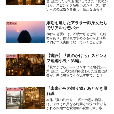
全6話にわたってお届けしてきた『夏のか
けら』スピンオフ短編小説シリーズ。古
いものの記憶を尊重し、新たな温もりを
吹き込むリフォームという物語を通し
て、傷ついた人々が前を向いて歩み出す
姿が丁寧に描かれました。映像、音声、
婚期を逃したアラサー独身女たち
恋愛ネタ
そして小説本文が重なり合う。
でリアルな恋バナ
30代の恋愛には、20代の頃とは違った特
徴があり、価値観や求めるものがより具
体的かつ現実的になっていくことが多い
です。この年代は仕事や人間関係、将来
のライフプランについて考えが深まる時
期であり、それに伴って恋愛観も変化し
【書評】『夏のかけら』スピンオ
創作日記
ます。
フ短編小説・第5話
『夏のかけら』―スピンオフ短編小説―
第5話は、正式な契約を交わした達也と綾
香が、共に現場で汗を流す中で、これま
で心の奥底に隠してきた「本当の感情」
をぶつけ合う重要なエピソードです。言
葉を失うほどの圧倒的な心理描写と、情
『未来からの贈り物』あとがき風
小説・試し読み
景がシンクロする夕暮れ。
解説
本作『夏の終わり ― 四つの恋の物語』
は、それぞれ異なる時間と状況の中で描
かれる四編の恋愛短編小説集です。収録
作は、・夏の終わり・未来からの贈り