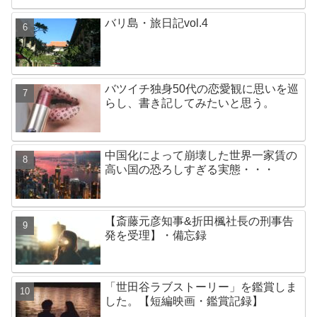
バリ島・旅日記vol.4
バツイチ独身50代の恋愛観に思いを巡
らし、書き記してみたいと思う。
中国化によって崩壊した世界一家賃の
高い国の恐ろしすぎる実態・・・
【斎藤元彦知事&折田楓社長の刑事告
発を受理】・備忘録
「世田谷ラブストーリー」を鑑賞しま
した。【短編映画・鑑賞記録】