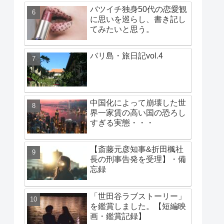
バツイチ独身50代の恋愛観
に思いを巡らし、書き記し
てみたいと思う。
バリ島・旅日記vol.4
中国化によって崩壊した世
界一家賃の高い国の恐ろし
すぎる実態・・・
【斎藤元彦知事&折田楓社
長の刑事告発を受理】・備
忘録
「世田谷ラブストーリー」
を鑑賞しました。【短編映
画・鑑賞記録】