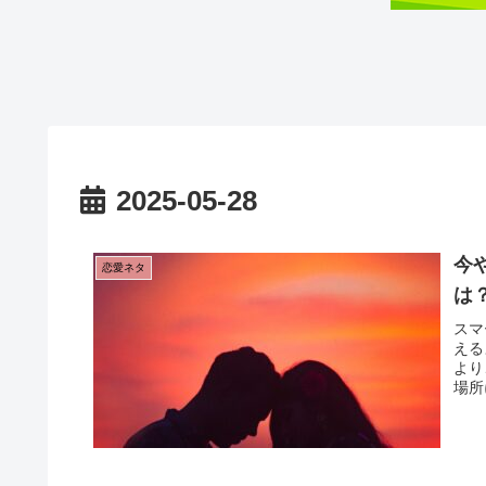
2025-05-28
今
恋愛ネタ
は
スマ
える
より
場所
イル