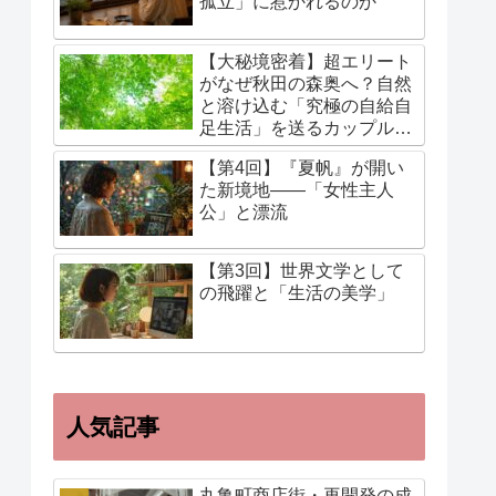
孤立」に惹かれるのか
【大秘境密着】超エリート
がなぜ秋田の森奥へ？自然
と溶け込む「究極の自給自
足生活」を送るカップルに
迫る！
【第4回】『夏帆』が開い
た新境地——「女性主人
公」と漂流
【第3回】世界文学として
の飛躍と「生活の美学」
人気記事
丸亀町商店街・再開発の成