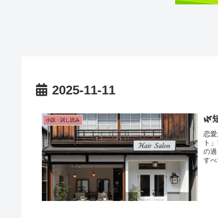
2025-11-11

小説・試し読み
恋愛
ト」
の過
すべ