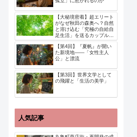
孤立」に惹かれるのか
【大秘境密着】超エリート
がなぜ秋田の森奥へ？自然
と溶け込む「究極の自給自
足生活」を送るカップルに
迫る！
【第4回】『夏帆』が開い
た新境地——「女性主人
公」と漂流
【第3回】世界文学として
の飛躍と「生活の美学」
人気記事
丸亀町商店街・再開発の成