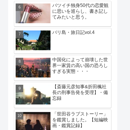
バツイチ独身50代の恋愛観
に思いを巡らし、書き記し
てみたいと思う。
バリ島・旅日記vol.4
中国化によって崩壊した世
界一家賃の高い国の恐ろし
すぎる実態・・・
【斎藤元彦知事&折田楓社
長の刑事告発を受理】・備
忘録
「世田谷ラブストーリー」
を鑑賞しました。【短編映
画・鑑賞記録】