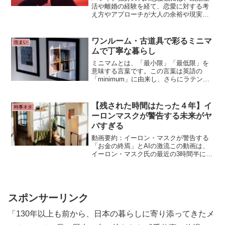
活や離婚の経験を経て、恋愛に対する考
え方やアプローチが大人の余裕や現実感
を伴ったものになっていることが、一般
的には多いようです。自分の人生や生活
をしっかりと築きつつ、相手とのつなが
ワンルーム・古道具で彩るミニマ
住まい
りを楽しむ姿勢が特徴的なようです
ムで丁寧な暮らし
ね。
ミニマムとは、「最小限」「最低限」を
意味する言葉です。この言葉は英語の
「minimum」に由来し、さらにラテン語
の「最も小さい」が語源です。単に最も
小さいことや少ないことを指すだけでな
く、法律やルールなど、ある範囲内での
【残された時間はたった４年】イ
時事ネタ
最小や最低限を表現する際に使われるこ
ーロンマスクが警告する未来がヤ
とが多いです。
バすぎる
動画要約：イーロン・マスクが警告する
「お金の終焉」とAIの激流この動画は、
イーロン・マスク氏の最近の3時間半にわ
たる会見をベースに、パソコン博士TAIKI
氏が「AIの進化が私たちの生活（特にお
金と仕事）をどう変えるか」を解説した
ものです。
スポンサーリンク
「130年以上も前から、日本の暮らしに寄り添ってきたメ