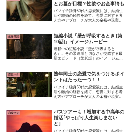
とお墓が目標？性欲やお金事情も
バツイチ独身50代の恋愛観には、結婚生
活や離婚の経験を経て、恋愛に対する考
え方やアプローチが大人の余裕や現実感
を伴ったものになっていることが、一般
的には多いようです。自分の人生や生活
をしっかりと築きつつ、相手とのつなが
短編小説『壁が呼吸するとき [第
創作日記
りを楽しむ姿勢が特徴的なようですね。
10話]』イメージムービー
連載中の短編小説『壁が呼吸すると
き』。その緊迫感と切なさが交錯する最
新エピソード［第10話］のイメージムー
ビーが完成しました。今回は、作中の重
要なシーンを切り取った美しい映像とと
もに、物語の世界観をご紹介します。
熟年同士の恋愛で気をつけるポイ
恋愛ネタ
ントはたった一つ！！
バツイチ独身50代の恋愛観には、結婚生
活や離婚の経験を経て、恋愛に対する考
え方やアプローチが大人の余裕や現実感
を伴ったものになっていることが、一般
的には多いようです。自分の人生や生活
をしっかりと築きつつ、相手とのつなが
バスツアーも！増加する中高年の
恋愛ネタ
りを楽しむ姿勢が特徴的なようですね。
婚活｢やっぱり人生楽しまない
と｣
バツイチ独身50代の恋愛観には、結婚生