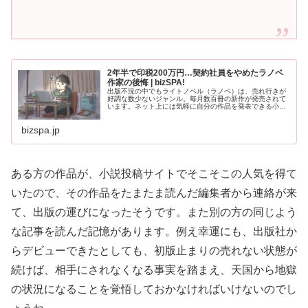
2年半で印税200万円…契約社員をやめたラノベ
作家の後悔 | bizSPA!
出版不況の中でもライトノベル（ラノベ）は、売れ行きが
好調な数少ないジャンル。毎月数百冊の新作が発売されて
います。ネット上には気軽に自分の作品を発表できる小説
投稿サイトが複数あります。そこから出版社の目に留まっ
て、というのがラノベ作家のステ
bizspa.jp
ある方の作品が、小説投稿サイトでそこそこの人気を得て
いたので、その作品をたまたま読んだ編集者から連絡が来
て、出版の運びになったそうです。また別の方の同じよう
な記事を読んだ記憶があります。例え幸運にも、出版社か
らデビューできたとしても、初版止まりの売れない状態が
続けば、相手にされなくなる事実を踏まえ、天国から地獄
の状況になることを覚悟しておかなければいけないのでし