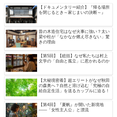
【ドキュメンタリー紹介】『帰る場所
を閉じるとき～家じまいの決断～』
昔の木造住宅はなぜ火事に強い？太い
梁や柱が「なかなか燃え尽きない」驚
きの理由
【第5回】【総括】なぜ私たちは村上
文学の「自由と孤立」に惹かれるのか
【大秘境密着】超エリートがなぜ秋田
の森奥へ？自然と溶け込む「究極の自
給自足生活」を送るカップルに迫る！
【第4回】『夏帆』が開いた新境地
——「女性主人公」と漂流