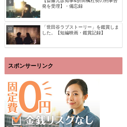
【斎藤元彦知事&折田楓社長の刑事告
発を受理】・備忘録
「世田谷ラブストーリー」を鑑賞しま
した。【短編映画・鑑賞記録】
スポンサーリンク