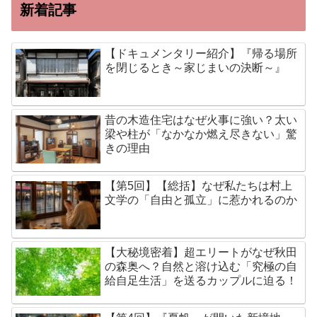
新着記事
【ドキュメンタリー紹介】『帰る場所
を閉じるとき～家じまいの決断～』
昔の木造住宅はなぜ火事に強い？太い
梁や柱が「なかなか燃え尽きない」驚
きの理由
【第5回】【総括】なぜ私たちは村上
文学の「自由と孤立」に惹かれるのか
【大秘境密着】超エリートがなぜ秋田
の森奥へ？自然と溶け込む「究極の自
給自足生活」を送るカップルに迫る！