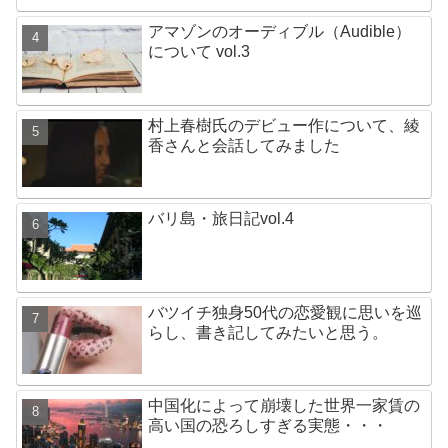
アマゾンのオーディブル（Audible）
について vol.3
村上春樹氏のデビュー作について、綾
香さんと会話してみました
バリ島・旅日記vol.4
バツイチ独身50代の恋愛観に思いを巡
らし、書き記してみたいと思う。
中国化によって崩壊した世界一家賃の
高い国の恐ろしすぎる実態・・・