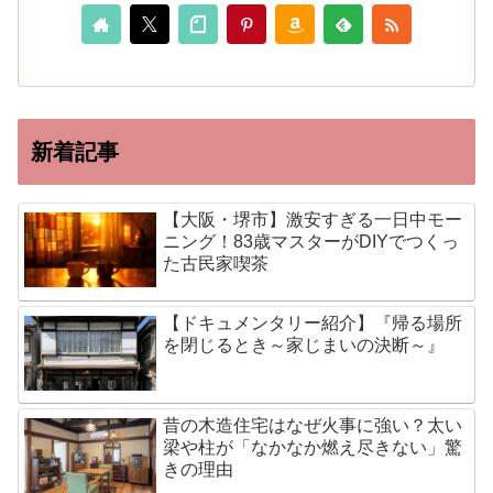
新着記事
【大阪・堺市】激安すぎる一日中モー
ニング！83歳マスターがDIYでつくっ
た古民家喫茶
【ドキュメンタリー紹介】『帰る場所
を閉じるとき～家じまいの決断～』
昔の木造住宅はなぜ火事に強い？太い
梁や柱が「なかなか燃え尽きない」驚
きの理由