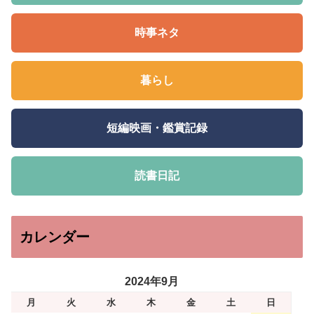
時事ネタ
暮らし
短編映画・鑑賞記録
読書日記
カレンダー
2024年9月
月
火
水
木
金
土
日