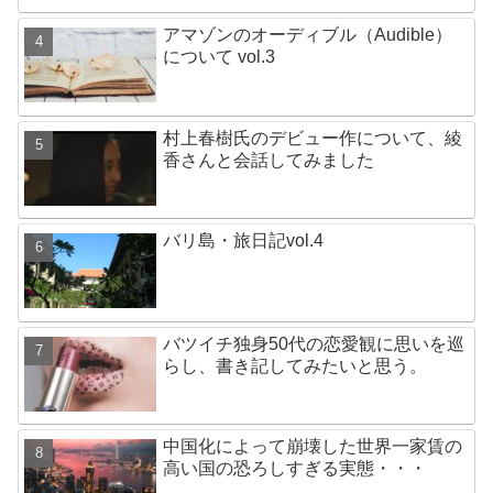
アマゾンのオーディブル（Audible）
について vol.3
村上春樹氏のデビュー作について、綾
香さんと会話してみました
バリ島・旅日記vol.4
バツイチ独身50代の恋愛観に思いを巡
らし、書き記してみたいと思う。
中国化によって崩壊した世界一家賃の
高い国の恐ろしすぎる実態・・・