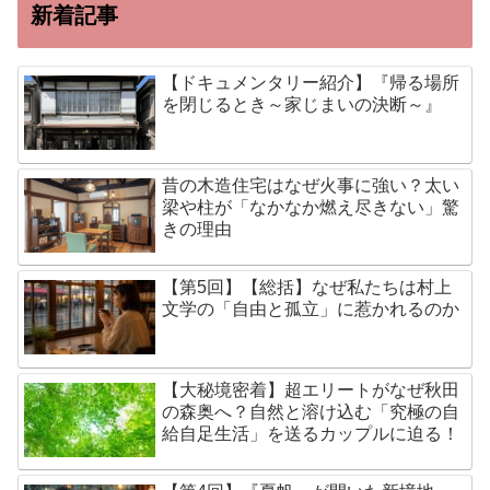
新着記事
【ドキュメンタリー紹介】『帰る場所
を閉じるとき～家じまいの決断～』
昔の木造住宅はなぜ火事に強い？太い
梁や柱が「なかなか燃え尽きない」驚
きの理由
【第5回】【総括】なぜ私たちは村上
文学の「自由と孤立」に惹かれるのか
【大秘境密着】超エリートがなぜ秋田
の森奥へ？自然と溶け込む「究極の自
給自足生活」を送るカップルに迫る！