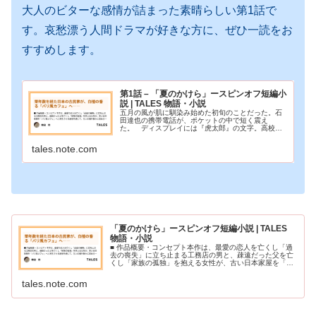
大人のビターな感情が詰まった素晴らしい第1話で
す。哀愁漂う人間ドラマが好きな方に、ぜひ一読をお
すすめします。
第1話 – 「夏のかけら」ースピンオフ短編小
説 | TALES 物語・小説
五月の風が肌に馴染み始めた初旬のことだった。石
田達也の携帯電話が、ポケットの中で短く震え
た。 ディスプレイには『虎太郎』の文字。高校時
代からの腐れ縁で、今は駅前の雑居ビルにあるショ
ット・バー『バー・エリック』の店長をしている男
tales.note.com
だ。 電話に出…
「夏のかけら」ースピンオフ短編小説 | TALES
物語・小説
■ 作品概要・コンセプト本作は、最愛の恋人を亡くし「過
去の喪失」に立ち止まる工務店の男と、疎遠だった父を亡
くし「家族の孤独」を抱える女性が、古い日本家屋を「バ
リ風カフェ」へと再生させる過程を通じて、互いの傷を静
かに認め合い、再生していく大人…
tales.note.com