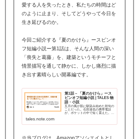
愛する人を失ったとき、私たちの時間はど
のように止まり、そしてどうやって今日を
生き延びるのか。
今回ご紹介する『夏のかけら』ースピンオ
フ短編小説ー第1話は、そんな人間の深い
「喪失と葛藤」を、建築というモチーフと
情景描写を通して静かに、しかし痛烈に描
き出す素晴らしい開幕編です。
第1話 – 「夏のかけら」ース
ピンオフ短編小説 | TALES 物
語・小説
五月の風が肌に馴染み始めた初旬の
ことだった。石田達也の携帯電話
が、ポケットの中で短く震えた。
ディスプレイには『虎太郎』の文
tales.note.com
字。高校時代からの腐れ縁で、今は
駅前の雑居ビルにあるショット・バ
ー『バー・エリック』の店長をして
いる男だ。 電話に出…
※当ブログは、Amazonアソシエイトとし