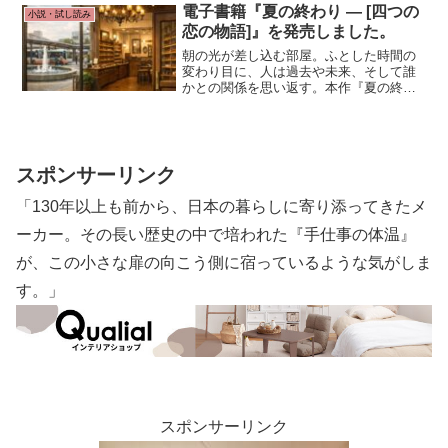
誘いの言葉を掛けてくれた。
電子書籍『夏の終わり ― [四つの
小説・試し読み
恋の物語]』を発売しました。
朝の光が差し込む部屋。ふとした時間の
変わり目に、人は過去や未来、そして誰
かとの関係を思い返す。本作『夏の終わ
り ― 四つの恋の物語』は、それぞれ異な
る時間と状況の中で描かれる四編の恋愛
短編小説集です。
スポンサーリンク
「130年以上も前から、日本の暮らしに寄り添ってきたメ
ーカー。その長い歴史の中で培われた『手仕事の体温』
が、この小さな扉の向こう側に宿っているような気がしま
す。」
スポンサーリンク