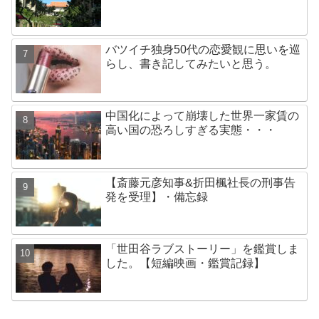
バツイチ独身50代の恋愛観に思いを巡
らし、書き記してみたいと思う。
中国化によって崩壊した世界一家賃の
高い国の恐ろしすぎる実態・・・
【斎藤元彦知事&折田楓社長の刑事告
発を受理】・備忘録
「世田谷ラブストーリー」を鑑賞しま
した。【短編映画・鑑賞記録】