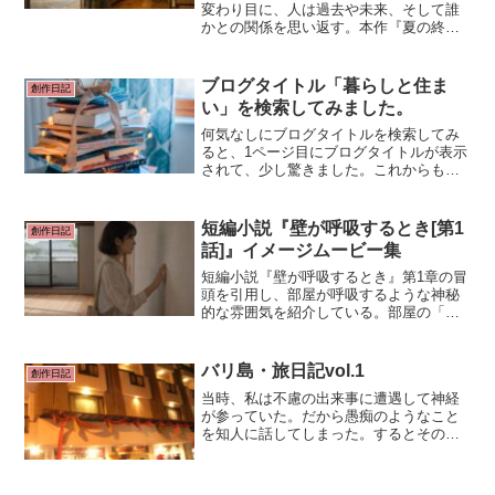
変わり目に、人は過去や未来、そして誰
かとの関係を思い返す。本作『夏の終わ
り ― 四つの恋の物語』は、それぞれ異な
る時間と状況の中で描かれる四編の恋愛
短編小説集です。収録作は、
ブログタイトル「暮らしと住ま
創作日記
い」を検索してみました。
何気なしにブログタイトルを検索してみ
ると、1ページ目にブログタイトルが表示
されて、少し驚きました。これからも
「暮らしと住まい」についてブログを書
き続けたいと思いますので、よろしくお
願い致します。簡単な報告となりまし
短編小説『壁が呼吸するとき[第1
創作日記
た。
話]』イメージムービー集
短編小説『壁が呼吸するとき』第1章の冒
頭を引用し、部屋が呼吸するような神秘
的な雰囲気を紹介している。部屋の「呼
吸」を通じた孤独の癒しと再生。キャラ
クターの内面的な佇まいや、風景・質感
の繊細な描写。
バリ島・旅日記vol.1
創作日記
当時、私は不慮の出来事に遭遇して神経
が参っていた。だから愚痴のようなこと
を知人に話してしまった。するとその知
人は「だったら、僕たちと一緒にバリ島
に行ってみませんか。バリ島で数日滞在
するだけで癒されますよ、きっと」と、