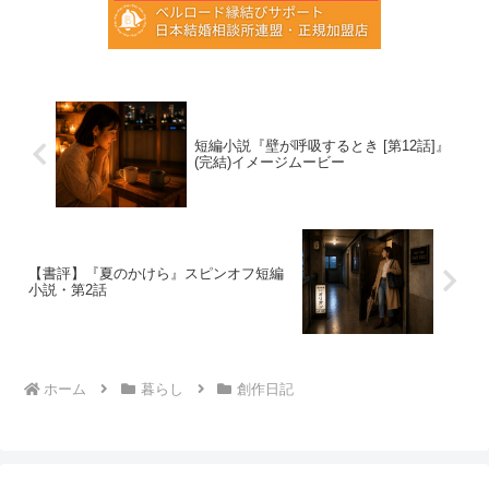
短編小説『壁が呼吸するとき [第12話]』
(完結)イメージムービー
【書評】『夏のかけら』スピンオフ短編
小説・第2話
ホーム
暮らし
創作日記