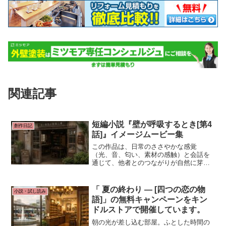
関連記事
短編小説『壁が呼吸するとき[第4
創作日記
話]』イメージムービー集
この作品は、日常のささやかな感覚
（光、音、匂い、素材の感触）と会話を
通じて、他者とのつながりが自然に芽生
える過程を描いています。タイトル「壁
が呼吸するとき」自体が、伝統的な家屋
の通気性・調湿性（呼吸する壁）をモチ
「 夏の終わり ― [四つの恋の物
小説・試し読み
ーフにした強力な象徴です。
語]」の無料キャンペーンをキン
ドルストアで開催しています。
朝の光が差し込む部屋。ふとした時間の